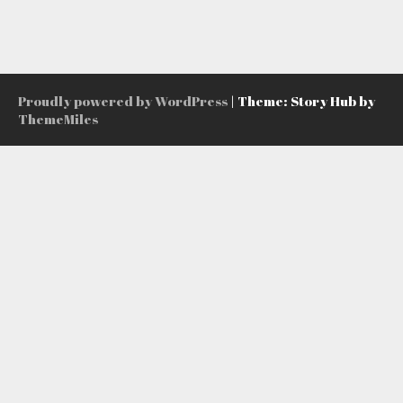
Proudly powered by WordPress
|
Theme: Story Hub by
ThemeMiles