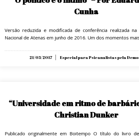
Cunha
Versão reduzida e modificada de conferência realizada na
Nacional de Atenas em junho de 2016. Um dos momentos mai
Posted
21/03/2017
Especial para Psicanalistas pela Dem
on
“Universidade em ritmo de barbárie
Christian Dunker
Publicado originalmente em Boitempo O título do livro de