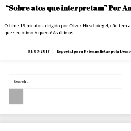
“Sobre atos que interpretam” Por A
O filme 13 minutos, dirigido por Oliver Hirschbiegel, não tem
que seu ótimo A queda! As últimas…
Posted
01/03/2017
Especial para Psicanalistas pela Dem
on
Search