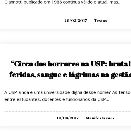
Giannotti publicado em 1986 continua válido e atual, mas…
Posted
20/03/2017
Textos
on
“Circo dos horrores na USP: brutal
feridas, sangue e lágrimas na gestã
A USP ainda é uma universidade digna desse nome? As tensõe
entre estudantes, docentes e funcionários da USP…
Posted
10/03/2017
Manifestações
on