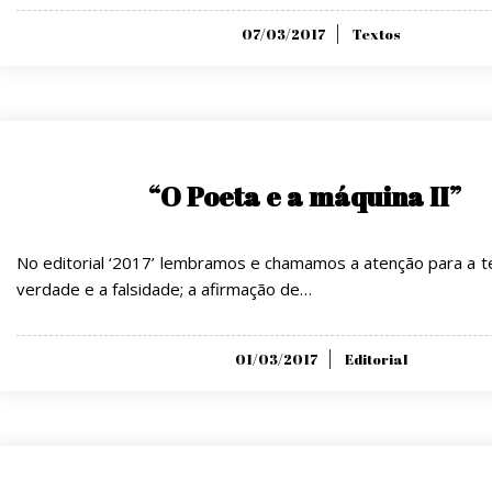
Posted
07/03/2017
Textos
on
“O Poeta e a máquina II”
No editorial ‘2017’ lembramos e chamamos a atenção para a t
verdade e a falsidade; a afirmação de…
Posted
01/03/2017
Editorial
on