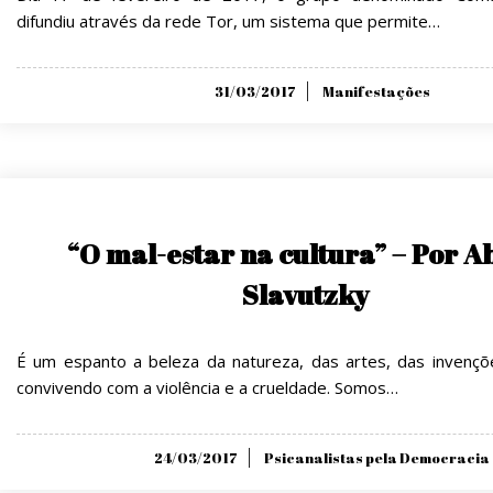
difundiu através da rede Tor, um sistema que permite…
Posted
31/03/2017
Manifestações
on
“O mal-estar na cultura” – Por A
Slavutzky
É um espanto a beleza da natureza, das artes, das invenções
convivendo com a violência e a crueldade. Somos…
Posted
24/03/2017
Psicanalistas pela Democracia
on