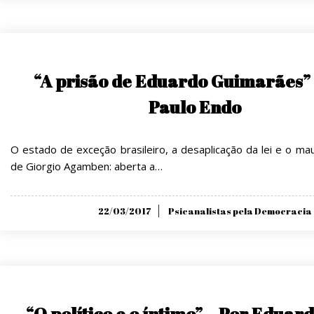
“A prisão de Eduardo Guimarães” 
Paulo Endo
O estado de exceção brasileiro, a desaplicação da lei e o ma
de Giorgio Agamben: aberta a…
Posted
22/03/2017
Psicanalistas pela Democracia
on
“O político e o íntimo” – Por Eduar