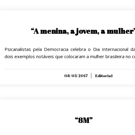
“A menina, a jovem, a mulher
Psicanalistas pela Democracia celebra o Dia Internacional 
dois exemplos notáveis que colocaram a mulher brasileira no 
Posted
08/03/2017
Editorial
on
“8M”