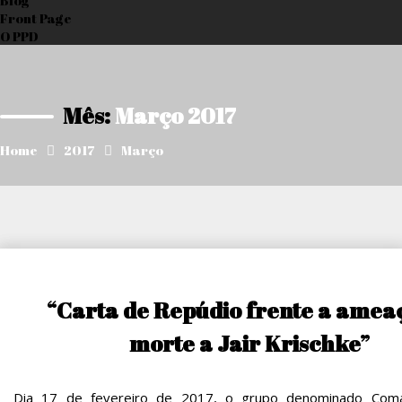
Blog
Front Page
O PPD
Mês:
Março 2017
Home
2017
Março
“Carta de Repúdio frente a amea
morte a Jair Krischke”
Dia 17 de fevereiro de 2017, o grupo denominado Com