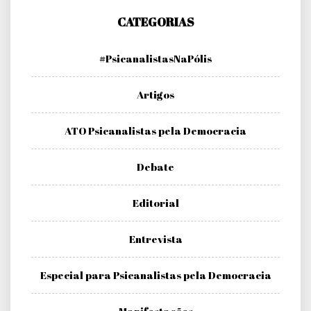
CATEGORIAS
#PsicanalistasNaPólis
Artigos
ATO Psicanalistas pela Democracia
Debate
Editorial
Entrevista
Especial para Psicanalistas pela Democracia