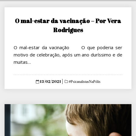
O mal-estar da vacinação – Por Vera
Rodrigues
O mal-estar da vacinação O que poderia ser
motivo de celebração, após um ano duríssimo e de
muitas…
Posted
13/02/2021
#PsicanalistasNaPólis
on