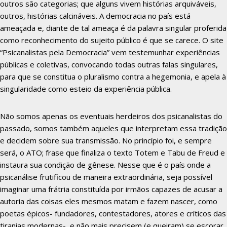
outros são categorias; que alguns vivem histórias arquiváveis,
outros, histórias calcináveis. A democracia no país está
ameaçada e, diante de tal ameaça é da palavra singular proferida
como reconhecimento do sujeito público é que se carece. O site
“Psicanalistas pela Democracia” vem testemunhar experiências
públicas e coletivas, convocando todas outras falas singulares,
para que se constitua o pluralismo contra a hegemonia, e apela à
singularidade como esteio da experiência pública.
Não somos apenas os eventuais herdeiros dos psicanalistas do
passado, somos também aqueles que interpretam essa tradição
e decidem sobre sua transmissão. No princípio foi, e sempre
será, o ATO; frase que finaliza o texto Totem e Tabu de Freud e
instaura sua condição de gênese. Nesse que é o país onde a
psicanálise frutificou de maneira extraordinária, seja possível
imaginar uma frátria constituída por irmãos capazes de acusar a
autoria das coisas eles mesmos matam e fazem nascer, como
poetas épicos- fundadores, contestadores, atores e críticos das
tiranias modernas-, e não mais precisem (e queiram) se escorar