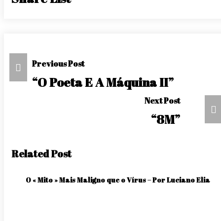
Navegação
Previous Post
De
“O Poeta E A Máquina II”
Post
Next Post
“8M”
Related Post
O « Mito » Mais Maligno que o Vírus – Por Luciano Elia