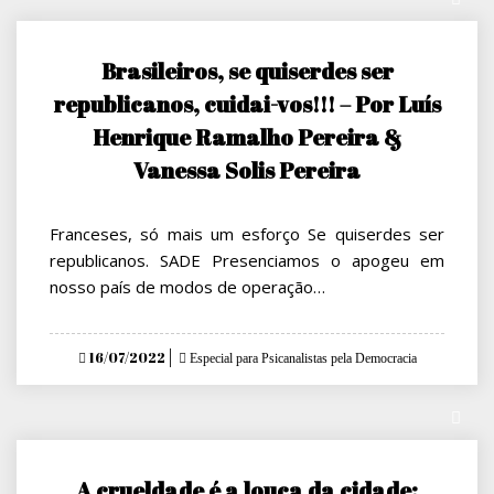
Brasileiros, se quiserdes ser
republicanos, cuidai-vos!!! – Por Luís
Henrique Ramalho Pereira &
Vanessa Solis Pereira
Franceses, só mais um esforço Se quiserdes ser
republicanos. SADE Presenciamos o apogeu em
nosso país de modos de operação…
Posted
16/07/2022
Especial para Psicanalistas pela Democracia
on
A crueldade é a louca da cidade: