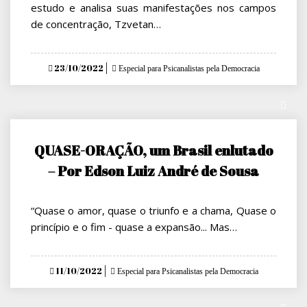
estudo e analisa suas manifestações nos campos
de concentração, Tzvetan…
Posted
23/10/2022
Especial para Psicanalistas pela Democracia
on
QUASE-ORAÇÃO, um Brasil enlutado
– Por Edson Luiz André de Sousa
“Quase o amor, quase o triunfo e a chama, Quase o
princípio e o fim - quase a expansão... Mas…
Posted
11/10/2022
Especial para Psicanalistas pela Democracia
on