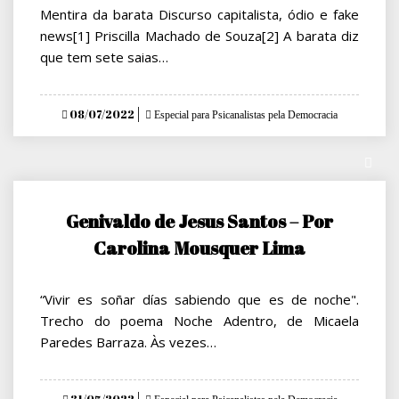
Mentira da barata Discurso capitalista, ódio e fake
news[1] Priscilla Machado de Souza[2] A barata diz
que tem sete saias…
Posted
08/07/2022
Especial para Psicanalistas pela Democracia
on
Genivaldo de Jesus Santos – Por
Carolina Mousquer Lima
“Vivir es soñar días sabiendo que es de noche".
Trecho do poema Noche Adentro, de Micaela
Paredes Barraza. Às vezes…
Posted