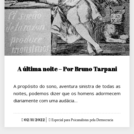
A última noite – Por Bruno Tarpani
A propósito do sono, aventura sinistra de todas as
noites, podemos dizer que os homens adormecem
diariamente com uma audácia…
Posted
02/11/2022
Especial para Psicanalistas pela Democracia
on