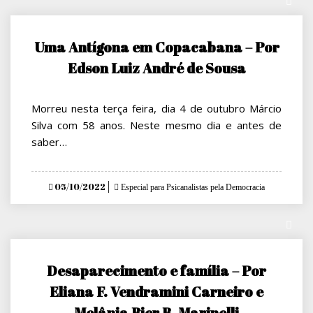
Uma Antígona em Copacabana – Por
Edson Luiz André de Sousa
Morreu nesta terça feira, dia 4 de outubro Márcio
Silva com 58 anos. Neste mesmo dia e antes de
saber…
Posted
05/10/2022
Especial para Psicanalistas pela Democracia
on
Desaparecimento e família – Por
Eliana F. Vendramini Carneiro e
Melânia Bier B. Marinelli