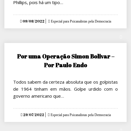
Phillips, pois há um tipo…
Posted
09/08/2022
Especial para Psicanalistas pela Democracia
on
Por uma Operação Simon Bolivar –
Por Paulo Endo
Todos sabem da certeza absoluta que os golpistas
de 1964 tinham em mãos. Golpe urdido com o
governo americano que…
Posted
29/07/2022
Especial para Psicanalistas pela Democracia
on