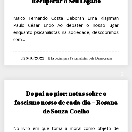
Recuperar o Seu Legado
Maico Fernando Costa Deborah Lima Klajnman
Paulo César Endo Ao debater o nosso lugar
enquanto psicanalistas na sociedade, descobrimos
com…
Posted
25/10/2022
Especial para Psicanalistas pela Democracia
on
Do pai ao pior: notas sobre o
fascismo nosso de cada dia – Rosana
de Souza Coelho
No livro em que toma a moral como objeto de