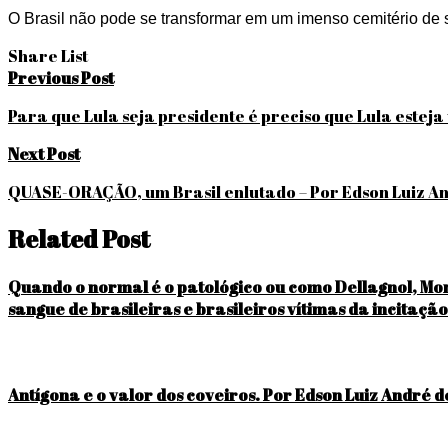
O Brasil não pode se transformar em um imenso cemitério de 
Share List
Navegação
Previous Post
de
Para que Lula seja presidente é preciso que Lula esteja
Post
Next Post
QUASE-ORAÇÃO, um Brasil enlutado – Por Edson Luiz A
Related Post
Quando o normal é o patológico ou como Dellagnol, Moro
sangue de brasileiras e brasileiros vítimas da incitação
Antígona e o valor dos coveiros. Por Edson Luiz André d