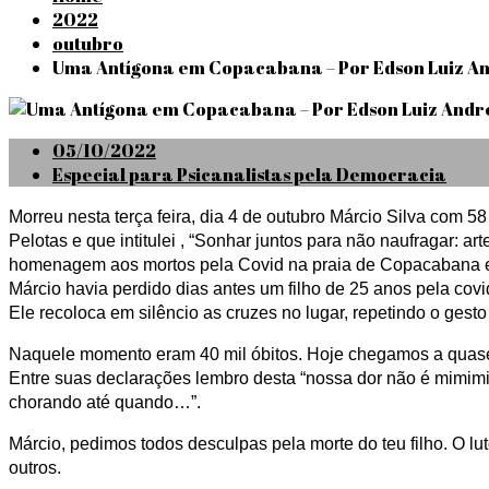
2022
outubro
Uma Antígona em Copacabana – Por Edson Luiz An
Posted
05/10/2022
on
Especial para Psicanalistas pela Democracia
Morreu nesta terça feira, dia 4 de outubro Márcio Silva com 
Pelotas e que intitulei , “Sonhar juntos para não naufragar: a
homenagem aos mortos pela Covid na praia de Copacabana em
Márcio havia perdido dias antes um filho de 25 anos pela covi
Ele recoloca em silêncio as cruzes no lugar, repetindo o gesto
Naquele momento eram 40 mil óbitos. Hoje chegamos a quase
Entre suas declarações lembro desta “nossa dor não é mimimi
chorando até quando…”.
Márcio, pedimos todos desculpas pela morte do teu filho. O lut
outros.