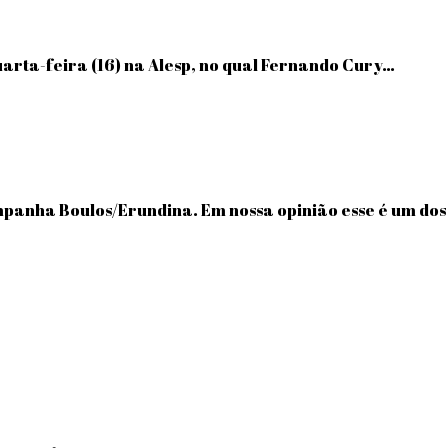
 quarta-feira (16) na Alesp, no qual Fernando Cury…
panha Boulos/Erundina. Em nossa opinião esse é um dos 