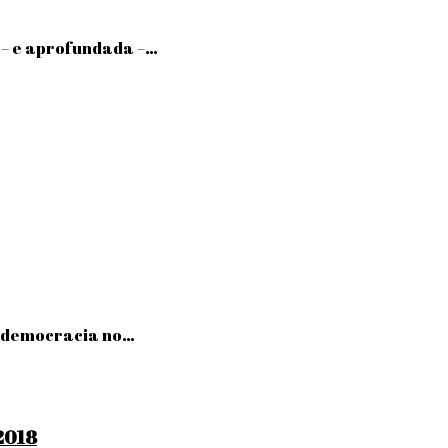
a – e aprofundada –…
 à democracia no…
2018