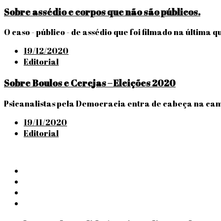
Sobre assédio e corpos que não são públicos.
O caso - público - de assédio que foi filmado na última
Posted
19/12/2020
on
Editorial
Sobre Boulos e Cerejas – Eleições 2020
Psicanalistas pela Democracia entra de cabeça na cam
Posted
19/11/2020
on
Editorial