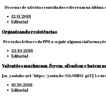
Dezenas de ativistas convidados estiveram na última
Posted
12/11/2018
on
Editorial
Organizando resistências
Prezados leitores do PPD a seguir algumas informações
Posted
23/10/2018
on
Editorial
Valentões machucam, ferem, ofendem e batem nas
[su_youtube url="https://youtu.be/S3v0MD5_pi4"] A estra
Posted
19/10/2018
on
Editorial