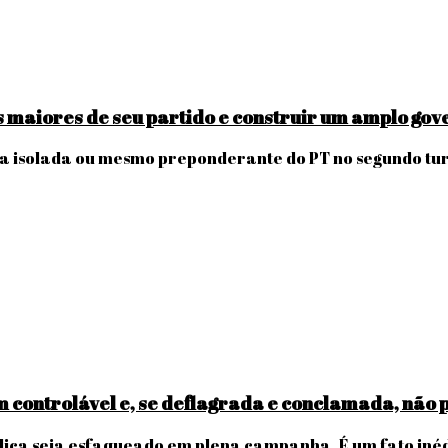
 maiores de seu partido e construir um amplo gove
ra isolada ou mesmo preponderante do PT no segundo tu
em controlável e, se deflagrada e conclamada, não
ca seja esfaqueado em plena campanha. É um fato inéd