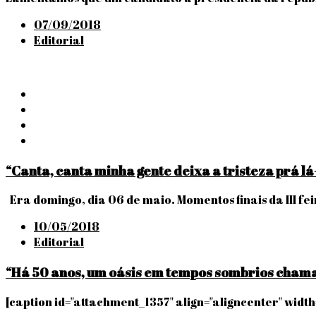
Posted
07/09/2018
on
Editorial
“Canta, canta minha gente deixa a tristeza prá l
Era domingo, dia 06 de maio. Momentos finais da III f
Posted
10/05/2018
on
Editorial
“Há 50 anos, um oásis em tempos sombrios cham
[caption id="attachment_1357" align="aligncenter" widt