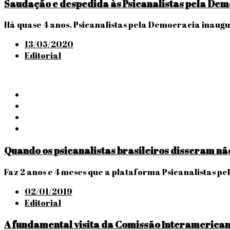
Saudação e despedida às Psicanalistas pela Dem
Há quase 4 anos, Psicanalistas pela Democracia inaugu
Posted
13/05/2020
on
Editorial
Quando os psicanalistas brasileiros disseram nã
Faz 2 anos e 4 meses que a plataforma Psicanalistas 
Posted
02/01/2019
on
Editorial
A fundamental visita da Comissão Interamerican