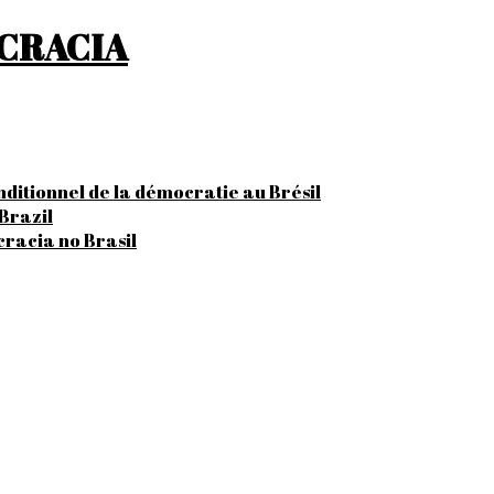
OCRACIA
onditionnel de la démocratie au Brésil
Brazil
cracia no Brasil