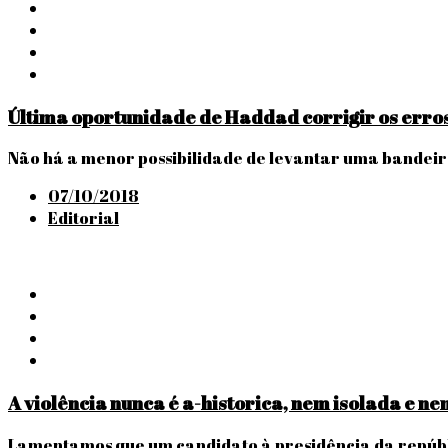
Última oportunidade de Haddad corrigir os erros
Não há a menor possibilidade de levantar uma bandei
Posted
07/10/2018
on
Editorial
A violência nunca é a-historica, nem isolada e n
Lamentamos que um candidato à presidência da repúbli