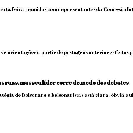
 sexta feira reunidos com representantes da Comissão 
 e orientações a partir de postagens anteriores feitas 
 ruas, mas seu líder corre de medo dos debates
tégia de Bolsonaro e bolsonaristas está clara, óbvia e u