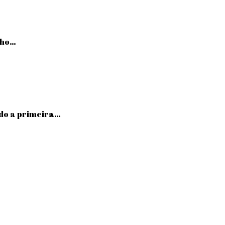
lho…
ndo a primeira…