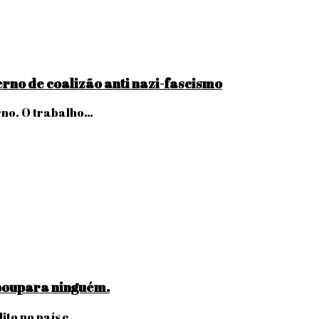
rno de coalizão anti nazi-fascismo
rno. O trabalho…
 poupara ninguém.
ito no país e…