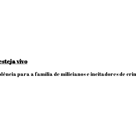
esteja vivo
ência para a família de milicianos e incitadores de cr