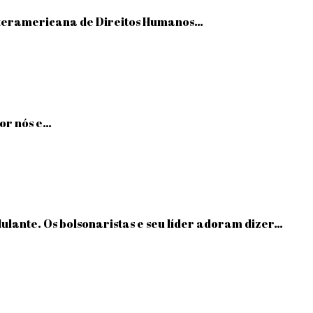
Interamericana de Direitos Humanos…
por nós e…
lulante. Os bolsonaristas e seu líder adoram dizer…