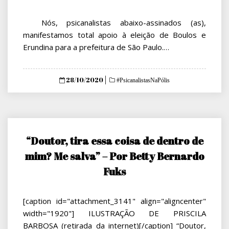
Nós, psicanalistas abaixo-assinados (as),
manifestamos total apoio à eleição de Boulos e
Erundina para a prefeitura de São Paulo.…
Posted
28/10/2020
#PsicanalistasNaPólis
on
“Doutor, tira essa coisa de dentro de
mim? Me salva” – Por Betty Bernardo
Fuks
[caption id="attachment_3141" align="aligncenter"
width="1920"] ILUSTRAÇÃO DE PRISCILA
BARBOSA (retirada da internet)[/caption] “Doutor,