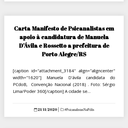
Carta Manifesto de Psicanalistas em
apoio à candidatura de Manuela
D’Ávila e Rossetto a prefeitura de
Porto Alegre/RS
[caption id="attachment_3184" align="aligncenter"
width="1620"] Manuela D'ávila candidata do
PCdoB, Convenção Nacional (2018) . Foto: Sérgio
Lima/Poder 360[/caption] A cidade se…
Posted
21/11/2020
#PsicanalistasNaPólis
on