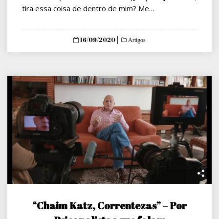
tira essa coisa de dentro de mim? Me…
Posted
16/09/2020
Artigos
on
“Chaim Katz, Correntezas” – Por