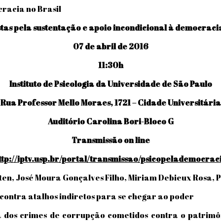
cracia no Brasil
stas pela sustentação e apoio incondicional à democracia
07 de abril de 2016
11:30h
Instituto de Psicologia da Universidade de São Paulo
Rua Professor Mello Moraes, 1721 – Cidade Universitária
Auditório Carolina Bori-Bloco G
Transmissão on line
ttp://iptv.usp.br/portal/transmissao/psicopelademocrac
en, José Moura Gonçalves Filho, Miriam Debieux Rosa, Pa
 e contra atalhos indiretos para se chegar ao poder
 dos crimes de corrupção cometidos contra o patrimô