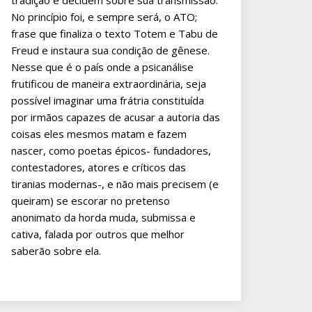
tradição e decidem sobre sua transmissão.
No princípio foi, e sempre será, o ATO;
frase que finaliza o texto Totem e Tabu de
Freud e instaura sua condição de gênese.
Nesse que é o país onde a psicanálise
frutificou de maneira extraordinária, seja
possível imaginar uma frátria constituída
por irmãos capazes de acusar a autoria das
coisas eles mesmos matam e fazem
nascer, como poetas épicos- fundadores,
contestadores, atores e críticos das
tiranias modernas-, e não mais precisem (e
queiram) se escorar no pretenso
anonimato da horda muda, submissa e
cativa, falada por outros que melhor
saberão sobre ela.