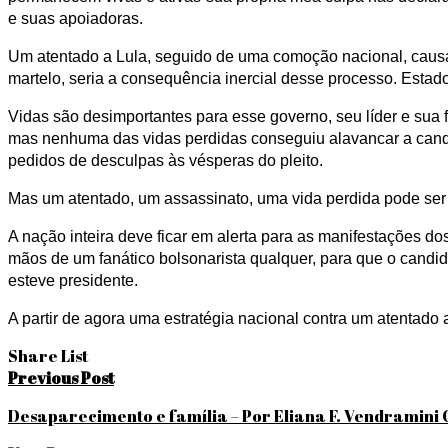
e suas apoiadoras.
Um atentado a Lula, seguido de uma comoção nacional, causar
martelo, seria a consequência inercial desse processo. Estado
Vidas são desimportantes para esse governo, seu líder e sua fa
mas nenhuma das vidas perdidas conseguiu alavancar a candid
pedidos de desculpas às vésperas do pleito.
Mas um atentado, um assassinato, uma vida perdida pode ser a 
A nação inteira deve ficar em alerta para as manifestações do
mãos de um fanático bolsonarista qualquer, para que o candid
esteve presidente.
A partir de agora uma estratégia nacional contra um atentado a
Share List
Navegação
Previous Post
de
Desaparecimento e família – Por Eliana F. Vendramini C
Post