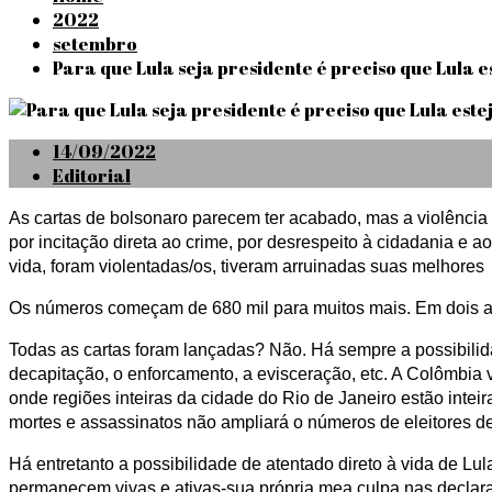
2022
setembro
Para que Lula seja presidente é preciso que Lula e
Posted
14/09/2022
on
Editorial
As cartas de bolsonaro parecem ter acabado, mas a violência 
por incitação direta ao crime, por desrespeito à cidadania e a
vida, foram violentadas/os, tiveram arruinadas suas melhore
Os números começam de 680 mil para muitos mais. Em dois ano
Todas as cartas foram lançadas? Não. Há sempre a possibilid
decapitação, o enforcamento, a evisceração, etc. A Colômbia 
onde regiões inteiras da cidade do Rio de Janeiro estão intei
mortes e assassinatos não ampliará o números de eleitores de 
Há entretanto a possibilidade de atentado direto à vida de Lul
permanecem vivas e ativas-sua própria mea culpa nas declara