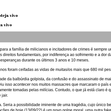
steja vivo
para a família de milicianos e incitadores de crimes é sempre
os direitos fundamentais, por indiferença ao sofrimento e a dor 
s esperanças durante os últimos 3 anos e 10 meses.
s foram ceifadas as vidas de muitas/os mais que 680 mil pesso
ade da balbúrdia golpista, da confusão e do assassinato de ma
viu isso acontecer nos muitos massacres que marcaram o país e 
ramente tomadas pelas milícias. Contudo, o que já está claro é 
jair.
a. Seria a possibilidade iminente de uma tragédia, cujo único be
ções de hoje (13/09/22) é um novo golpe moral, uma outra fak