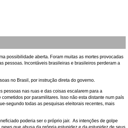
 uma possibilidade aberta. Foram muitas as mortes provocadas
das pessoas. Incontáveis brasileiras e brasileiros perderam a
as no Brasil, por instrução direta do governo.
is pessoas nas ruas e das coisas escalarem para a
cometidos por paramilitares. Isso não esta distante num país
que-segundo todas as pesquisas eleitorais recentes, mais
neficiado poderia ser o próprio jair. As intenções de golpe
e news que abusa da própria estupidez e da estupidez de seus