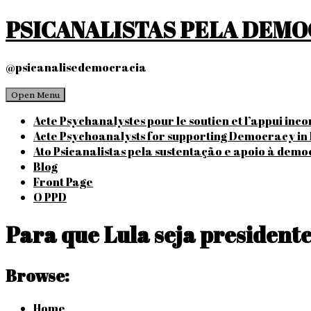
Skip
PSICANALISTAS PELA DEM
to
content
@psicanalisedemocracia
Open Menu
Acte Psychanalystes pour le soutien et l’appui inc
Acte Psychoanalysts for supporting Democracy in 
Ato Psicanalistas pela sustentação e apoio à demo
Blog
Front Page
O PPD
Para que Lula seja presidente 
Browse:
Home