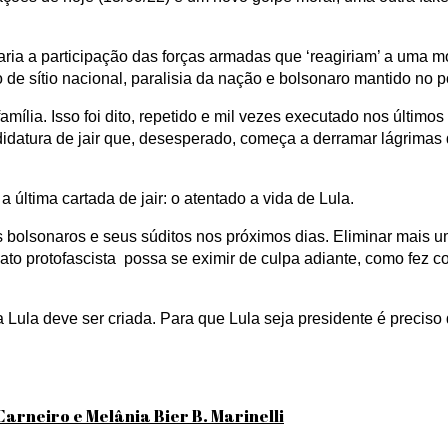
ia a participação das forças armadas que ‘reagiriam’ a uma mo
 de sítio nacional, paralisia da nação e bolsonaro mantido no 
mília. Isso foi dito, repetido e mil vezes executado nos último
atura de jair que, desesperado, começa a derramar lágrimas d
última cartada de jair: o atentado a vida de Lula.
s bolsonaros e seus súditos nos próximos dias. Eliminar mais u
ato protofascista possa se eximir de culpa adiante, como fez c
 Lula deve ser criada. Para que Lula seja presidente é preciso 
arneiro e Melânia Bier B. Marinelli