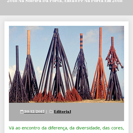
“2018 Na Soleira Da Porta, Então Pé Na Porta Em 2018”
Posted
30/12/2017
Editorial
on
Vá ao encontro da diferença, da diversidade, das cores,