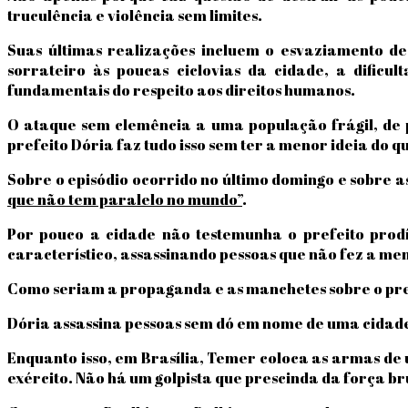
truculência e violência sem limites.
Suas últimas realizações incluem o esvaziamento de
sorrateiro às poucas ciclovias da cidade, a dificu
fundamentais do respeito aos direitos humanos.
O ataque sem clemência a uma população frágil, de 
prefeito Dória faz tudo isso sem ter a menor ideia do q
Sobre o episódio ocorrido no último domingo e sobre a
que não tem paralelo no mundo”
.
Por pouco a cidade não testemunha o prefeito prod
característico, assassinando pessoas que não fez a me
Como seriam a propaganda e as manchetes sobre o pre
Dória assassina pessoas sem dó em nome de uma cidade
Enquanto isso, em Brasília, Temer coloca as armas de 
exército. Não há um golpista que prescinda da força 