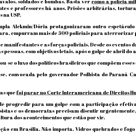
avalos, soldados e bombas. Basta ver
como a polícia mi
tes e professores há anos. Prisões arbitrárias, tortu
s na USP.
upla Alckmin/Dória protagonizaram outro espetácul
a, empurram mais de 500 policiais para aterrorizar pes
e manifestantes e as forças policiais. Desde os eventos 
pessoas, com objetivos letais, após o golpe de abril do 
u-se o luxo dos políticos brasileiros que compõem esses 
se, convocada pelo governador Psdbista do Paraná Car
tas que
foi parar no Corte Interamericana de Direitos 
o de progredir para um golpe com a participação efet
istas e os democratas precisam discutir urgentemente,
altura dos acontecimentos que estão por vir.
o em Brasília. Não importa. Vidros quebrados e fogo