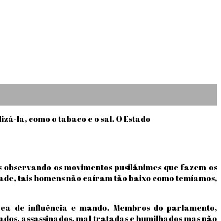
izá-la, como o tabaco e o sal. O Estado
os observando os movimentos pusilânimes que fazem os
dade, tais homens não caíram tão baixo como temíamos,
 área de influência e mando. Membros do parlamento,
rados, assassinados, mal tratadas e humilhados mas não