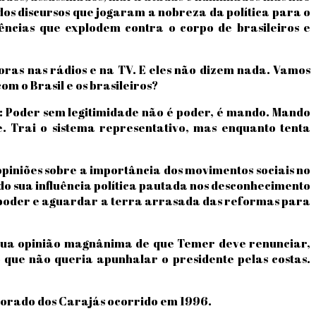
s discursos que jogaram a nobreza da política para o
ências que explodem contra o corpo de brasileiros e
horas nas rádios e na TV. E eles não dizem nada. Vamos
om o Brasil e os brasileiros?
: Poder sem legitimidade não é poder, é mando. Mando
e. Trai o sistema representativo, mas enquanto tenta
piniões sobre a importância dos movimentos sociais no
do sua influência política pautada nos desconhecimento
o poder e aguardar a terra arrasada das reformas para
 sua opinião magnânima de que Temer deve renunciar,
 que não queria apunhalar o presidente pelas costas.
dorado dos Carajás ocorrido em 1996.