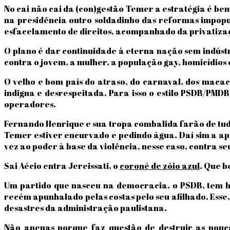
No cai não cai da (con)gestão Temer a estratégia é b
na presidência outro soldadinho das reformas impopu
esfacelamento de direitos, acompanhado da privatizaç
O plano é dar continuidade à eterna nação sem indústr
contra o jovem, a mulher, a população gay, homicídios c
O velho e bom país do atraso, do carnaval, dos maca
indigna e desrespeitada. Para isso o estilo PSDB/PMD
operadores.
Fernando Henrique e sua tropa combalida farão de tud
Temer estiver encurvado e pedindo água. Daí sim a apu
vez ao poder à base da violência, nesse caso, contra s
Sai Aécio entra Jereissati, o
coroné de zóio azul
. Que b
Um partido que nasceu na democracia, o PSDB, tem ho
recém apunhalado pelas costas pelo seu afilhado. Ess
desastres da administração paulistana.
Não apenas porque faz questão de destruir as pouca