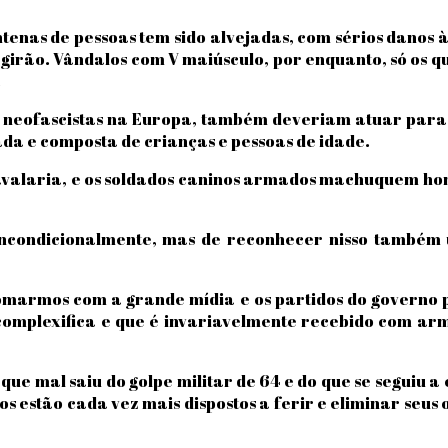
ntenas de pessoas tem sido alvejadas, com sérios danos
girão. Vândalos com V maiúsculo, por enquanto, só os 
.
s neofascistas na Europa, também deveriam atuar para di
da e composta de crianças e pessoas de idade.
avalaria, e os soldados caninos armados machuquem hom
incondicionalmente, mas de reconhecer nisso também u
omarmos com a grande mídia e os partidos do governo
complexifica e que é invariavelmente recebido com arm
e mal saiu do golpe militar de 64 e do que se seguiu a 
 estão cada vez mais dispostos a ferir e eliminar seus 