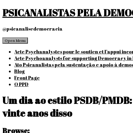
Skip
PSICANALISTAS PELA DEM
to
content
@psicanalisedemocracia
Open Menu
Acte Psychanalystes pour le soutien et l’appui inc
Acte Psychoanalysts for supporting Democracy in 
Ato Psicanalistas pela sustentação e apoio à demo
Blog
Front Page
O PPD
Um dia ao estilo PSDB/PMDB: 
vinte anos disso
Browse: