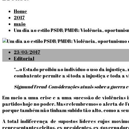
Home
2017
maio
Um dia ao estilo PSDB/PMDB: Violência, oportunism
Posted
25/05/2017
on
Editorial
“…o Estado proibiu ao indivíduo o uso da injustiç
combatente permite a si toda a injustiça e toda a 
Sigmund Freud-Considerações atuais sobre a guerra e 
Em meio a uma crise e a uma sucessão de violências 
partidos hoje no poder. Mas relembremos o alerta de 
porque também não tinham subido tão alto, como a seu
A total indiferença de supostos líderes cujos movi
representantes eleitos, ex-presidentes, ex-governador