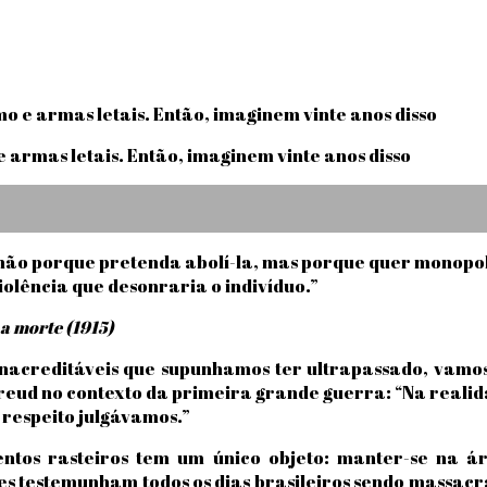
o e armas letais. Então, imaginem vinte anos disso
a, não porque pretenda abolí-la, mas porque quer monopol
violência que desonraria o indivíduo.”
a morte (1915)
inacreditáveis que supunhamos ter ultrapassado, vam
Freud no contexto da primeira grande guerra: “Na reali
 respeito julgávamos.”
mentos rasteiros tem um único objeto: manter-se na
es testemunham todos os dias brasileiros sendo massac