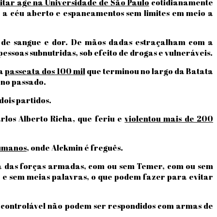
litar age na Universidade de São Paulo
cotidianamente
ra a céu aberto e espancamentos sem limites em meio a
o de sangue e dor. De mãos dadas estraçalham com a
soas subnutridas, sob efeito de drogas e vulneráveis.
da
passeata dos 100 mil
que terminou no largo da Batata
ano passado.
dois partidos.
los Alberto Richa, que feriu e
violentou mais de 200
Humanos
, onde Alckmin é freguês.
iva das forças armadas, com ou sem Temer, com ou sem
 e sem meias palavras, o que podem fazer para evitar
 controlável não podem ser respondidos com armas de