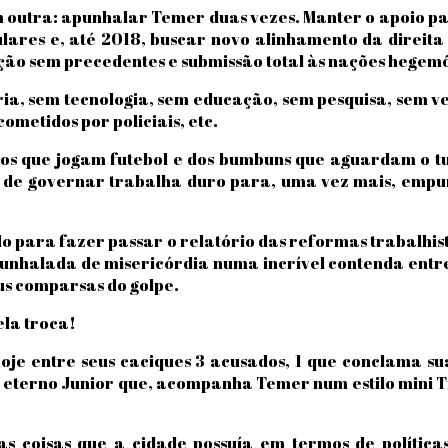
em outra: apunhalar Temer duas vezes. Manter o apoio
lares e, até 2018, buscar novo alinhamento da direita
ão sem precedentes e submissão total às nações hegemôn
ia, sem tecnologia, sem educação, sem pesquisa, sem ve
ometidos por policiais, etc.
cos que jogam futebol e dos bumbuns que aguardam o 
B de governar trabalha duro para, uma vez mais, empu
o para fazer passar o relatório das reformas trabalhi
nhalada de misericórdia numa incrível contenda entre 
eus comparsas do golpe.
ela troca!
je entre seus caciques 3 acusados, 1 que conclama s
e, eterno Junior que, acompanha Temer num estilo mini
s coisas que a cidade possuía em termos de polític