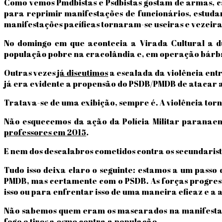
Como vemos Pmdbistas e Psdbistas gostam de armas, c
para reprimir manifestações de funcionários, estudan
manifestações pacíficas tornaram-se useiras e vezeira
No domingo em que acontecia a Virada Cultural a d
população pobre na cracolândia e, em operação bárbar
Outras vezes
já discutimos
a escalada da violência entr
já era evidente a propensão do PSDB/PMDB de atacar as 
Tratava-se de uma exibição, sempre é. A violência torno
Não esquecemos da ação da Polícia Militar paranaen
professores em 2015
.
E nem dos descalabros cometidos contra os secundaris
Tudo isso deixa claro o seguinte: estamos a um pass
PMDB, mas certamente com o PSDB. As forças progress
isso ou para enfrentar isso de uma maneira eficaz e a 
Não sabemos quem eram os mascarados na manifestaçã
fogo e tiros a esmo contra a população.