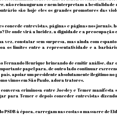
, não reinauguram e nem interpretam a bestialidade do
ntrário são hoje eles os grandes promotores das viol
s concede entrevistas, páginas e páginas nos jornais, 
do? De onde virá a lucidez, a dignidade e a preocupação c
ma vez, constatar sem surpresa, mas ainda com espanto
oa os limites entre a representatividade e a barbári
o Fernando Henrique brincando de emitir análise, dar o
mportante papel para, de outro lado continuar exercen
o país, apoiar um presidente absolutamente ilegítimo n
como vimos em São Paulo, adora tratores.
a conversa criminosa entre Joesley e Temer manifesta
igar para Temer e depois conceder entrevistas dizendo
do PSDB à época, carregam nas costas o massacre de El