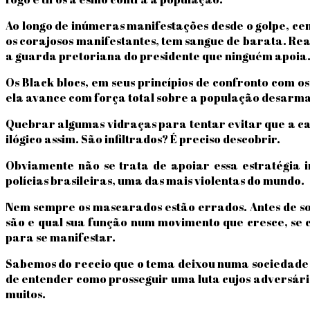
Ao longo de inúmeras manifestações desde o golpe, ce
os corajosos manifestantes, tem sangue de barata. Rea
a guarda pretoriana do presidente que ninguém apoia
Os Black blocs, em seus princípios de confronto com o
ela avance com força total sobre a população desarma
Quebrar algumas vidraças para tentar evitar que a c
ilógico assim. São infiltrados? É preciso descobrir.
Obviamente não se trata de apoiar essa estratégia 
polícias brasileiras, uma das mais violentas do mundo.
Nem sempre os mascarados estão errados. Antes de s
são e qual sua função num movimento que cresce, se 
para se manifestar.
Sabemos do receio que o tema deixou numa sociedade qu
de entender como prosseguir uma luta cujos adversários
muitos.