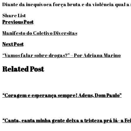
Diante da inequívoca força bruta e da violência qual 
Share List
Navegação
Previous Post
de
Manifesto do Coletivo Diversitas
Post
Next Post
“Vamos falar sobre drogas?” – Por Adriana Marino
Related Post
“Coragem e esperança sempre! Adeus, Dom Paulo”
“Canta, canta minha gente deixa a tristeza prá lá- a 