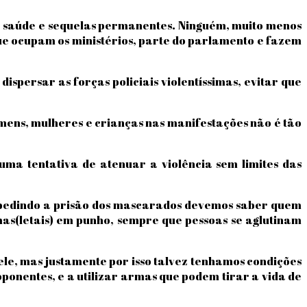
 à saúde e sequelas permanentes. Ninguém, muito menos
que ocupam os ministérios, parte do parlamento e fazem
spersar as forças policiais violentíssimas, evitar que
ens, mulheres e crianças nas manifestações não é tão
ma tentativa de atenuar a violência sem limites das
 pedindo a prisão dos mascarados devemos saber quem
as(letais) em punho, sempre que pessoas se aglutinam
ele, mas justamente por isso talvez tenhamos condições
oponentes, e a utilizar armas que podem tirar a vida de