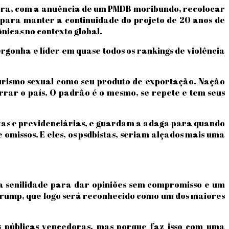
 para, com a anuência de um PMDB moribundo, recolocar
 para manter a continuidade do projeto de 20 anos de
icas no contexto global.
rgonha e líder em quase todos os rankings de violência
turismo sexual como seu produto de exportação. Nação
rrar o país. O padrão é o mesmo, se repete e tem seus
stas e previdenciárias, e guardam a adaga para quando
omissos. E eles, os psdbistas, seriam alçados mais uma
ua senilidade para dar opiniões sem compromisso e um
 Trump, que logo será reconhecido como um dos maiores
as públicas vencedoras, mas porque faz isso com uma