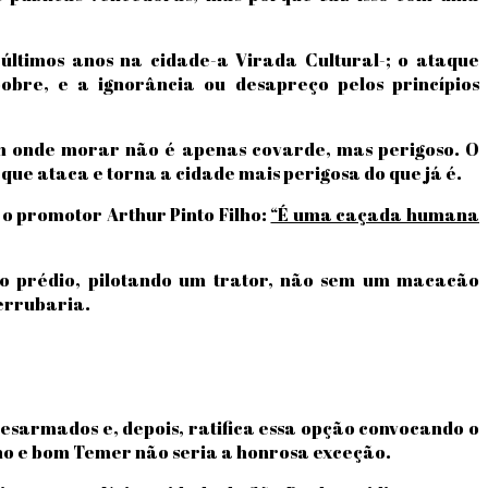
últimos anos na cidade-a Virada Cultural-; o ataque
pobre, e a ignorância ou desapreço pelos princípios
em onde morar não é apenas covarde, mas perigoso. O
 que ataca e torna a cidade mais perigosa do que já é.
 o promotor Arthur Pinto Filho:
“É uma caçada humana
no prédio, pilotando um trator, não sem um macacão
derrubaria.
desarmados e, depois, ratifica essa opção convocando o
ho e bom Temer não seria a honrosa exceção.