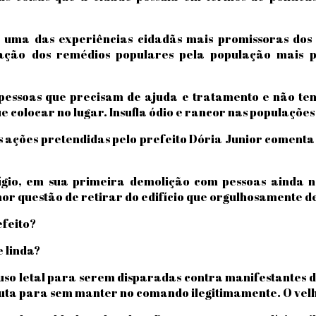
 uma das experiências cidadãs mais promissoras dos 
ltação dos remédios populares pela população mais 
pessoas que precisam de ajuda e tratamento e não t
ue colocar no lugar. Insufla ódio e rancor nas populações
s ações pretendidas pelo prefeito Dória Junior comenta
ígio, em sua primeira demolição com pessoas ainda 
nor questão de retirar do edifício que orgulhosamente 
feito?
 linda?
uso letal para serem disparadas contra manifestantes 
bruta para sem manter no comando ilegitimamente. O vel