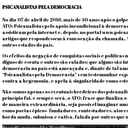
PSICANALISTAS PELA DEMOCRACIA
No dia 07 de abril de 2016, mais de 50 anos após o golpe
ATO: Psicanalistas pelo apoio incondicional à democra
assistiram pela internet e, depois, no portal www.psi
artigos que respondessem à convocação da chamada. Ao
outros estados do país.
Os efeitos da negação de conquistas sociais e políticas
dignos de escuta e outros são calados; que alguns são in
democracia no país está ameaçada e, diante de tal ame
“Psicanalistas pela Democracia” vem testemunhar experi
contra a hegemonia, e apela à singularidade como este
Não somos apenas os eventuais herdeiros dos psicanal
princípio foi, e sempre será, o ATO; frase que finaliza 
de maneira extraordinária, seja possível imaginar uma
como poetas épicos- fundadores, contestadores, atores
horda muda, submissa e cativa, falada por outros que 
Proudly powered by WordPress
|
Theme: Story Hub by