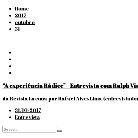
Home
2017
outubro
31
“A experiência Rádice” – Entrevista com Ralph V
da Revista Lacuna por Rafael Alves Lima (entrevistado
Posted
31/10/2017
on
Entrevista
Search
Search
for: