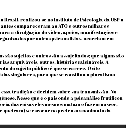
 Brasil, realizou-se no Instituto de Psicologia da USP o
atizantes compareceram ao ATO e outros milhares
para a divulgação do vídeo, apoios, manifestações e
rganizados por outros psicanalistas, ocorriam em
 são sujeitos e outros são assujeitados; que alguns são
ias arquiváveis, outros, histórias calcináveis. A
 do sujeito público é que se carece. O site
las singulares, para que se constitua o pluralismo
 essa tradição e decidem sobre sua transmissão. No
gênese. Nesse que é o país onde a psicanálise frutificou
toria das coisas eles mesmos matam e fazem nascer,
 (e queiram) se escorar no pretenso anonimato da