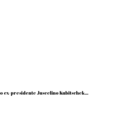
o ex-presidente Juscelino Kubitschek…