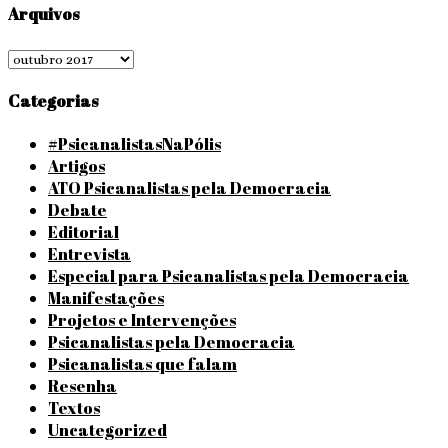
Arquivos
Arquivos
Categorias
#PsicanalistasNaPólis
Artigos
ATO Psicanalistas pela Democracia
Debate
Editorial
Entrevista
Especial para Psicanalistas pela Democracia
Manifestações
Projetos e Intervenções
Psicanalistas pela Democracia
Psicanalistas que falam
Resenha
Textos
Uncategorized