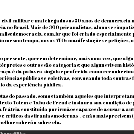
 civil-militar e mal chegados os 30 anos de democracia no
cia no Brasil. Mais de 300 psicanalistas, alunos e simp
canalisedemocracia.com.br que foi criado especialmente 
 mesmo tempo, novos ATOs manifestações e petições, o
 no presente, querem determinar, mais uma vez, que alguns
térpretes e outros são categorias; que alguns vivem histór
aça é da palavra singular proferida como reconhecimento
ências públicas e coletivas, convocando todas outras fa
io da experiência pública.
istas do passado, somos também aqueles que interpretam
o texto Totem e Tabu de Freud e instaura sua condição de 
 frátria constituída por irmãos capazes de acusar a au
 e críticos das tiranias modernas-, e não mais precisem
melhor saberão sobre ela.
ThemeMiles