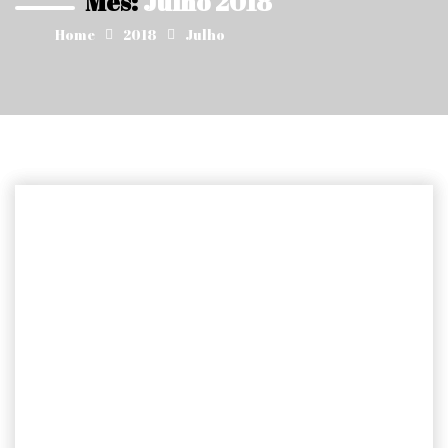
Mês:
Julho 2018
Home
2018
Julho
Sobre(vivência) da violência:
os rastros silenciados da
ditadura civil-militar
brasileira. Por – Gabriela
Weber Itaquy e Edson Luiz
André de Sousa.
Resumo: A violência de Estado exercida ao longo
do período da ditadura civil-militar brasileira