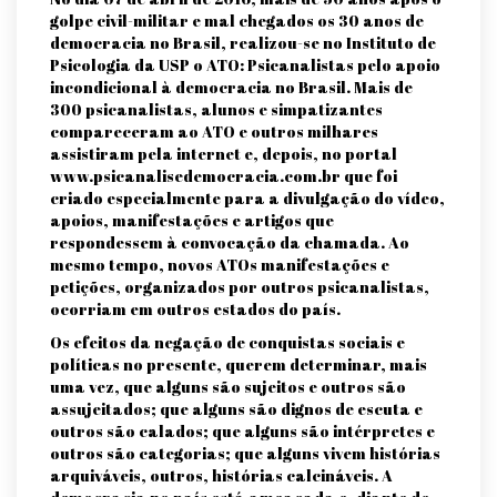
golpe civil-militar e mal chegados os 30 anos de
democracia no Brasil, realizou-se no Instituto de
Psicologia da USP o ATO: Psicanalistas pelo apoio
incondicional à democracia no Brasil. Mais de
300 psicanalistas, alunos e simpatizantes
compareceram ao ATO e outros milhares
assistiram pela internet e, depois, no portal
www.psicanalisedemocracia.com.br que foi
criado especialmente para a divulgação do vídeo,
apoios, manifestações e artigos que
respondessem à convocação da chamada. Ao
mesmo tempo, novos ATOs manifestações e
petições, organizados por outros psicanalistas,
ocorriam em outros estados do país.
Os efeitos da negação de conquistas sociais e
políticas no presente, querem determinar, mais
uma vez, que alguns são sujeitos e outros são
assujeitados; que alguns são dignos de escuta e
outros são calados; que alguns são intérpretes e
outros são categorias; que alguns vivem histórias
arquiváveis, outros, histórias calcináveis. A