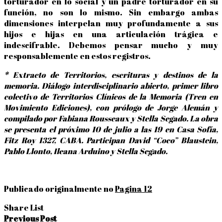
torturador en lo social y un padre torturador en su
función, no son lo mismo. Sin embargo ambas
dimensiones interpelan muy profundamente a sus
hijos e hijas en una articulación trágica e
indescifrable. Debemos pensar mucho y muy
responsablemente en estos registros.
* Extracto de Territorios, escrituras y destinos de la
memoria. Diálogo interdisciplinario abierto, primer libro
colectivo de Territorios Clínicos de la Memoria (Tren en
Movimiento Ediciones), con prólogo de Jorge Alemán y
compilado por Fabiana Rousseaux y Stella Segado. La obra
se presenta el próximo 10 de julio a las 19 en Casa Sofía,
Fitz Roy 1327, CABA. Participan David “Coco” Blaustein,
Pablo Llonto, Ileana Arduino y Stella Segado.
Publicado originalmente no
Pagina 12
Share List
Navegação
Previous Post