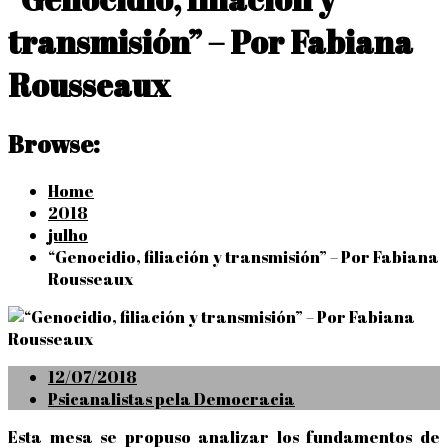
transmisión” – Por Fabiana
Rousseaux
Browse:
Home
2018
julho
“Genocidio, filiación y transmisión” – Por Fabiana
Rousseaux
Posted
12/07/2018
on
Psicanalistas pela Democracia
Esta mesa se propuso analizar los fundamentos de