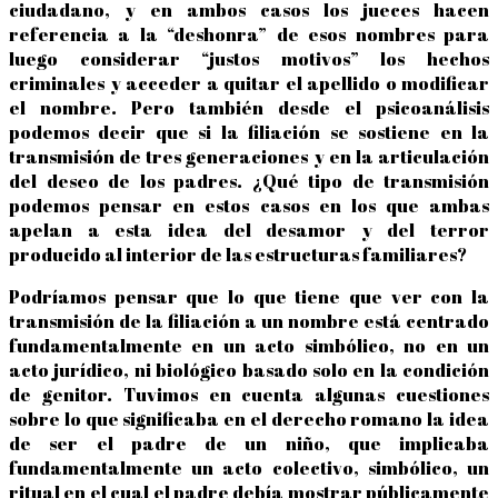
ciudadano, y en ambos casos los jueces hacen
referencia a la “deshonra” de esos nombres para
luego considerar “justos motivos” los hechos
criminales y acceder a quitar el apellido o modificar
el nombre. Pero también desde el psicoanálisis
podemos decir que si la filiación se sostiene en la
transmisión de tres generaciones y en la articulación
del deseo de los padres. ¿Qué tipo de transmisión
podemos pensar en estos casos en los que ambas
apelan a esta idea del desamor y del terror
producido al interior de las estructuras familiares?
Podríamos pensar que lo que tiene que ver con la
transmisión de la filiación a un nombre está centrado
fundamentalmente en un acto simbólico, no en un
acto jurídico, ni biológico basado solo en la condición
de genitor. Tuvimos en cuenta algunas cuestiones
sobre lo que significaba en el derecho romano la idea
de ser el padre de un niño, que implicaba
fundamentalmente un acto colectivo, simbólico, un
ritual en el cual el padre debía mostrar públicamente