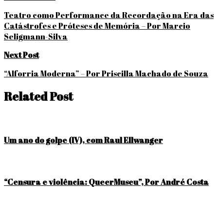
de
Teatro como Performance da Recordação na Era das
Catástrofes e Próteses de Memória – Por Marcio
Post
Seligmann-Silva
Next Post
“Alforria Moderna” – Por Priscilla Machado de Souza
Related Post
Um ano do golpe (IV), com Raul Ellwanger
“Censura e violência: QueerMuseu”, Por André Costa