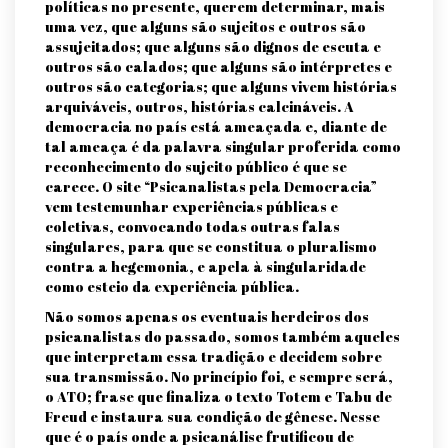
políticas no presente, querem determinar, mais
uma vez, que alguns são sujeitos e outros são
assujeitados; que alguns são dignos de escuta e
outros são calados; que alguns são intérpretes e
outros são categorias; que alguns vivem histórias
arquiváveis, outros, histórias calcináveis. A
democracia no país está ameaçada e, diante de
tal ameaça é da palavra singular proferida como
reconhecimento do sujeito público é que se
carece. O site “Psicanalistas pela Democracia”
vem testemunhar experiências públicas e
coletivas, convocando todas outras falas
singulares, para que se constitua o pluralismo
contra a hegemonia, e apela à singularidade
como esteio da experiência pública.
Não somos apenas os eventuais herdeiros dos
psicanalistas do passado, somos também aqueles
que interpretam essa tradição e decidem sobre
sua transmissão. No princípio foi, e sempre será,
o ATO; frase que finaliza o texto Totem e Tabu de
Freud e instaura sua condição de gênese. Nesse
que é o país onde a psicanálise frutificou de