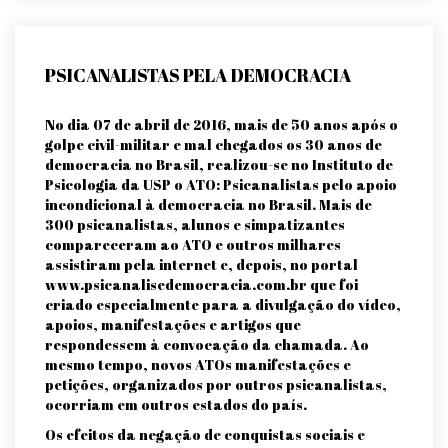
PSICANALISTAS PELA DEMOCRACIA
No dia 07 de abril de 2016, mais de 50 anos após o
golpe civil-militar e mal chegados os 30 anos de
democracia no Brasil, realizou-se no Instituto de
Psicologia da USP o ATO: Psicanalistas pelo apoio
incondicional à democracia no Brasil. Mais de
300 psicanalistas, alunos e simpatizantes
compareceram ao ATO e outros milhares
assistiram pela internet e, depois, no portal
www.psicanalisedemocracia.com.br que foi
criado especialmente para a divulgação do vídeo,
apoios, manifestações e artigos que
respondessem à convocação da chamada. Ao
mesmo tempo, novos ATOs manifestações e
petições, organizados por outros psicanalistas,
ocorriam em outros estados do país.
Os efeitos da negação de conquistas sociais e