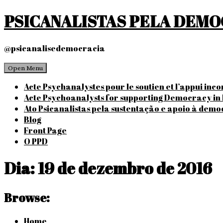
Skip
PSICANALISTAS PELA DEM
to
content
@psicanalisedemocracia
Open Menu
Acte Psychanalystes pour le soutien et l’appui inc
Acte Psychoanalysts for supporting Democracy in 
Ato Psicanalistas pela sustentação e apoio à demo
Blog
Front Page
O PPD
Dia:
19 de dezembro de 2016
Browse:
Home