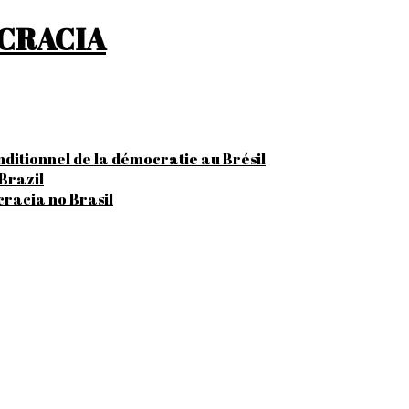
OCRACIA
onditionnel de la démocratie au Brésil
Brazil
cracia no Brasil