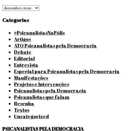
Arquivos
Categorias
#PsicanalistasNaPólis
Artigos
ATO Psicanalistas pela Democracia
Debate
Editorial
Entrevista
Especial para Psicanalistas pela Democracia
Manifestações
Projetos e Intervenções
Psicanalistas pela Democracia
Psicanalistas que falam
Resenha
Textos
Uncategorized
PSICANALISTAS PELA DEMOCRACIA