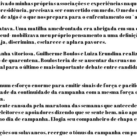
tivado minhas próprias associações e experiências naqu
 presidência, precisava ser convertido em medo. O medo
 de algo é o que nos prepara para o enfrentamento ou `
atava. Uma matilha amedrontada era abrigada em sua casa
reud- mobilizava meu próprio pensamento a uma definiç
ja, discrimina, esclarece e aplaca pavores.
ha vitoriosa, Guilherme Boulos e Luiza Erundina realiz
do de quarentena, Boulos teria de se ausentar das ruas 
nal para o último e mais importante debate entre candida
 num esforço enorme para emitir sinais de força e pacif
sidade da continuidade da campanha com a mesma força d
a.
mente cansada pela maratona das semanas que anteceder
 eleitores e apoiadores dizendo que se sente bem, não a
ltimo dia de campanha. Elogia seu companheiro de chapa 
ações ou solavancos, reergue o tônus da campanha em po