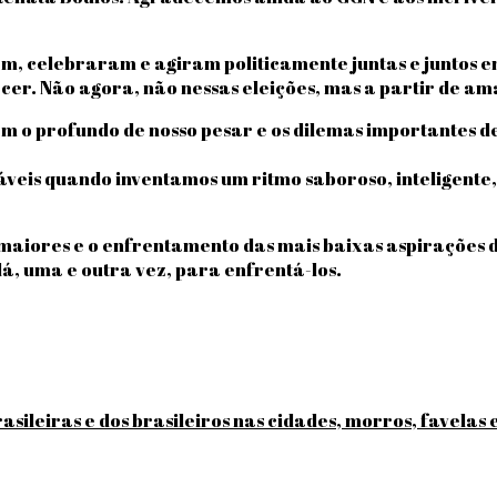
m, celebraram e agiram politicamente juntas e juntos e
tecer. Não agora, não nessas eleições, mas a partir de
 o profundo de nosso pesar e os dilemas importantes de
táveis quando inventamos um ritmo saboroso, inteligente,
 maiores e o enfrentamento das mais baixas aspirações 
á, uma e outra vez, para enfrentá-los.
sileiras e dos brasileiros nas cidades, morros, favelas e