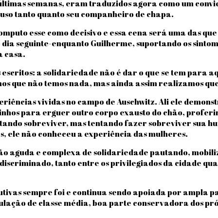
últimas semanas, eram traduzidos agora como um convic
pouso tanto quanto seu companheiro de chapa.
omputo esse como decisivo e essa cena será uma das que
dia seguinte-enquanto Guilherme, suportando os sintoma
a casa.
 escritos: a solidariedade não é dar o que se tem para a
s que não temos nada, mas ainda assim realizamos que
xperiências vividas no campo de Auschwitz. Ali ele demo
hos para erguer outro corpo exausto do chão, proferir
ntando sobreviver, mas tentando fazer sobreviver sua h
as, ele não conheceu a experiência das mulheres.
o aguda e complexa de solidariedade pautando, mobili
iscriminado, tanto entre os privilegiados da cidade quan
butivas sempre foi e continua sendo apoiada por ampla p
lação de classe média, boa parte conservadora dos própr