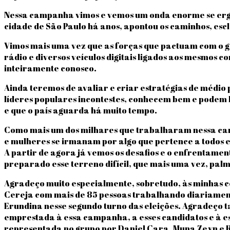
Nessa campanha vimos e vemos um onda enorme se ergue
cidade de São Paulo há anos, apontou os caminhos, escl
Vimos mais uma vez que as forças que pactuam com o gov
rádio e diversos veículos digitais ligados aos mesmo
inteiramente conosco.
Ainda teremos de avaliar e criar estratégias de médio
líderes populares incontestes, conhecem bem e podem l
e que o país aguarda há muito tempo.
Como mais um dos milhares que trabalharam nessa cam
e mulheres se irmanam por algo que pertence a todos e
A partir de agora já vemos os desafios e o enfrentamen
preparado esse terreno difícil, que mais uma vez, pal
Agradeço muito especialmente, sobretudo, às minhas 
Cereja com mais de 85 pessoas trabalhando diariamente
Erundina nesse segundo turno das eleições. Agradeço 
emprestada à essa campanha, a esses candidatos e à e
representada no grupo por Daniel Cara, Muna Zeyn e Re