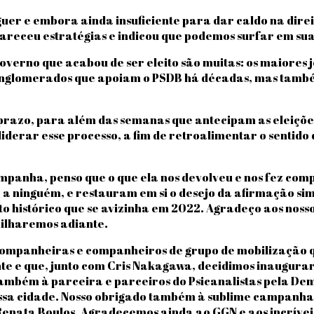
r e embora ainda insuficiente para dar caldo na direi
areceu estratégias e indicou que podemos surfar em sua 
erno que acabou de ser eleito são muitas: os maiores jo
s conglomerados que apoiam o PSDB há décadas, mas tamb
 prazo, para além das semanas que antecipam as eleições
iderar esse processo, a fim de retroalimentar o sentido
panha, penso que o que ela nos devolveu e nos fez com
 a ninguém, e restauram em si o desejo da afirmação si
to histórico que se avizinha em 2022. Agradeço aos noss
milharemos adiante.
companheiras e companheiros de grupo de mobilização q
 e que, junto com Cris Nakagawa, decidimos inaugurar c
também à parceira e parceiros do Psicanalistas pela De
ssa cidade. Nosso obrigado também à sublime campanha 
nata Boulos. Agradecemos ainda ao GGN e aos incríveis 