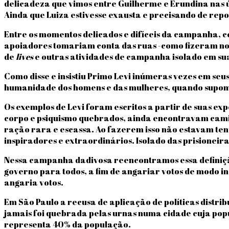
delicadeza que vimos entre Guilherme e Erundina nas 
Ainda que Luiza estivesse exausta e precisando de re
Entre os momentos delicados e difíceis da campanha, c
apoiadores tomariam conta das ruas -como fizeram no 
de
lives
e outras atividades de campanha isolado em su
Como disse e insistiu Primo Levi inúmeras vezes em seus
humanidade dos homens e das mulheres, quando supomo
Os exemplos de Levi foram escritos a partir de suas e
corpo e psiquismo quebrados, ainda encontravam camin
ração rara e escassa. Ao fazerem isso não estavam te
inspiradores e extraordinários. Isolado das prisioneir
Nessa campanha dadivosa reencontramos essa definiçã
governo para todos, a fim de angariar votos de modo ind
angaria votos.
Em São Paulo a recusa de aplicação de políticas distri
jamais foi quebrada pelas urnas numa cidade cuja popu
representa 40% da população.