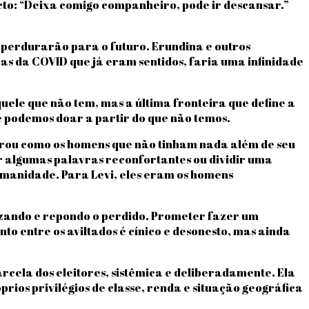
to: “Deixa comigo companheiro, pode ir descansar.”
 perdurarão para o futuro. Erundina e outros
s da COVID que já eram sentidos, faria uma infinidade
quele que não tem, mas a última fronteira que define a
 podemos doar a partir do que não temos.
nstrou como os homens que não tinham nada além de seu
 algumas palavras reconfortantes ou dividir uma
umanidade. Para Levi, eles eram os homens
zando e repondo o perdido. Prometer fazer um
to entre os aviltados é cínico e desonesto, mas ainda
arcela dos eleitores, sistêmica e deliberadamente. Ela
ios privilégios de classe, renda e situação geográfica