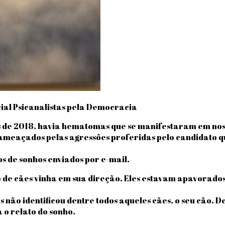
ial Psicanalistas pela Democracia
s de 2018, havia hematomas que se manifestaram em noss
meaçados pelas agressões proferidas pelo candidato que
s de sonhos enviados por e-mail.
e cães vinha em sua direção. Eles estavam apavorados e
ão identificou dentre todos aqueles cães, o seu cão. Dei
 o relato do sonho.