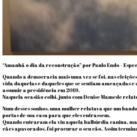
“Amanhã o dia da reconstrução” por Paulo Endo – Espec
Quando a democracia mais uma vez se foi, nas eleiçõe
vida daquelas e daqueles que se sentiam ameaçadas e a
assumir a presidência em 2019.
Naquela ocasião colhi, junto com Denise Mamede relato
Num desses sonhos, uma mulher relatava que um bando d
portas de sua casa para que eles entrassem.
Quando entraram ela viu aquela balbúrdia canina, mas n
cães apavorados, foi procurar o seu cão. Assim termina