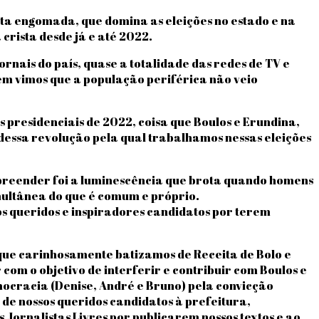
ta engomada, que domina as eleições no estado e na
crista desde já e até 2022.
rnais do país, quase a totalidade das redes de TV e
ém vimos que a população periférica não veio
 presidenciais de 2022, coisa que Boulos e Erundina,
 dessa revolução pela qual trabalhamos nessas eleições
preender foi a luminescência que brota quando homens
multânea do que é comum e próprio.
os queridos e inspiradores candidatos por terem
ue carinhosamente batizamos de Receita de Bolo e
om o objetivo de interferir e contribuir com Boulos e
mocracia (Denise, André e Bruno) pela convicção
de nossos queridos candidatos à prefeitura,
Jornalistas Livres por publicarem nossos textos e ao