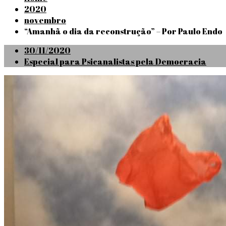
2020
novembro
“Amanhã o dia da reconstrução” – Por Paulo Endo
Posted
30/11/2020
on
Especial para Psicanalistas pela Democracia