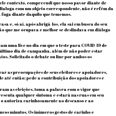
ele contexto, compreendi que nosso pavor diante de
 dialoga com um objeto correspondente, não é refém da
a fuga diante daquilo que tememos.
 e, só aí, após abrigá-los, ela sai em busca do seu
ão que me ocupava e melhor se deslindava em diálogo
am uma live no dia em que o teste para COVID-19 de
no último dia de campanha, além de não poder estar
tos. Solicitado o debate on line por ambos os
icar as preocupações de seus eleitores e apoiadores,
e até então; pede a contribuição dos apoiadores e
am as eleições, toma a palavra com o vigor que
presenta qualquer sintoma e estará nas ruas em seu
e o autoriza carinhosamente ao descanso e ao
ucos minutos. Os inúmeros gestos de carinho e