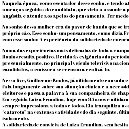
Naquela época, como escutador desse sonho, e tendo a
ameaças seguidas do candidato, que viria a assumir a
angústia e atende aos apelos do pensamento. Ter medo
No sonho dessa mulher era do pavor de bando que se tr
próprio cão. Esse sonho- um pensamento, como dizia F
com esse sonho: A experiência da solidariedade encora
Numa das experiências mais delicadas de toda a campan
Boulos resulta positivo. Devido às exigências do perío
presencialmente, no principal veículo televisivo nacio
candidatos, a emissora se recusou a realizá-lo.
Nessa live, Guilherme Boulos, já nitidamente cansado e
fala longamente sobre sua situação clínica e a neces
eleitores e passa a palavra à sua companheira de chap
Em seguida Luiza Erundina, hoje com 85 anos e nitida
sempre impressiona a todas e todos. Ela tranquiliza os
“catavoto” nas extensas atividades do dia seguinte, ú
isolamento.
A solidariedade convicta de Luiza Erundina, sem hesit