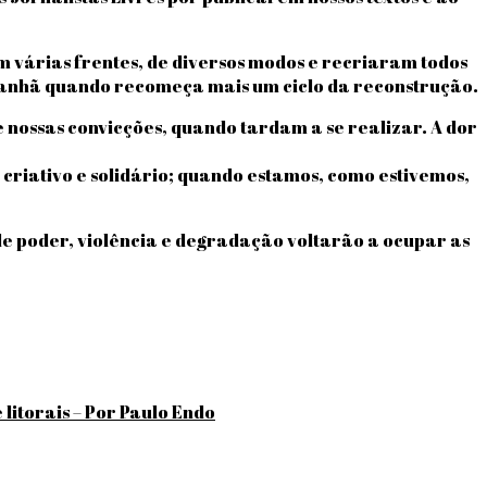
m várias frentes, de diversos modos e recriaram todos
 amanhã quando recomeça mais um ciclo da reconstrução.
 nossas convicções, quando tardam a se realizar. A dor
 criativo e solidário; quando estamos, como estivemos,
de poder, violência e degradação voltarão a ocupar as
 litorais – Por Paulo Endo