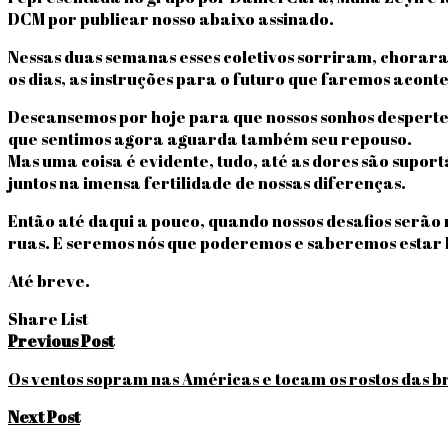
DCM por publicar nosso abaixo assinado.
Nessas duas semanas esses coletivos sorriram, chorara
os dias, as instruções para o futuro que faremos acon
Descansemos por hoje para que nossos sonhos despertem
que sentimos agora aguarda também seu repouso.
Mas uma coisa é evidente, tudo, até as dores são supor
juntos na imensa fertilidade de nossas diferenças.
Então até daqui a pouco, quando nossos desafios serão
ruas. E seremos nós que poderemos e saberemos estar l
Até breve.
Share List
Navegação
Previous Post
de
Os ventos sopram nas Américas e tocam os rostos das bra
Post
Next Post