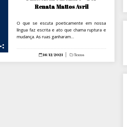
Renata Mattos Avril
O que se escuta poeticamente em nossa
língua faz escrita e ato que chama ruptura e
mudança. As ruas ganharam…
Posted
16/12/2021
Textos
on