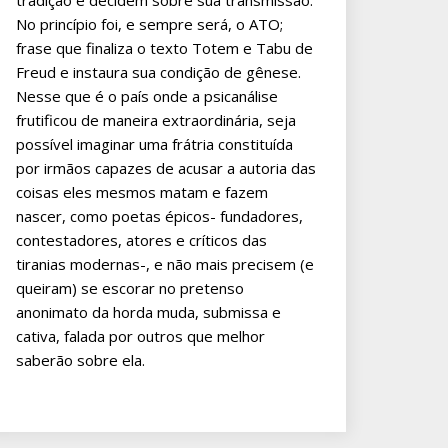
tradição e decidem sobre sua transmissão.
No princípio foi, e sempre será, o ATO;
frase que finaliza o texto Totem e Tabu de
Freud e instaura sua condição de gênese.
Nesse que é o país onde a psicanálise
frutificou de maneira extraordinária, seja
possível imaginar uma frátria constituída
por irmãos capazes de acusar a autoria das
coisas eles mesmos matam e fazem
nascer, como poetas épicos- fundadores,
contestadores, atores e críticos das
tiranias modernas-, e não mais precisem (e
queiram) se escorar no pretenso
anonimato da horda muda, submissa e
cativa, falada por outros que melhor
saberão sobre ela.