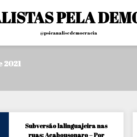
ALISTAS PELA DEM
@psicanalisedemocracia
e 2021
Subversão lalinguajeira nas
ruas: Acabousonaro – Por