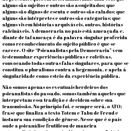
alguns são sujeitos e outros são assujeitados; que
alguns são dignos de escuta e outros são calados; que
alguns são intérpretes e outros são categorias; que
alguns vivem histórias arquiváveis, outros, histórias
calcináveis. A democracia no país está ameaçada e,
diante de tal ameaça é da palavra singular proferida
como reconhecimento do sujeito público é que se
carece. O site “Psicanalistas pela Democracia” vem
testemunhar experiências públicas e coletivas,
convocando todas outras falas singulares, para que se
constitua o pluralismo contra a hegemonia, e apela à
singularidade como esteio da experiência pública.
Não somos apenas os eventuais herdeiros dos
psicanalistas do passado, somos também aqueles que
interpretam essa tradição e decidem sobre sua
transmissão. No princípio foi, e sempre será, o ATO;
frase que finaliza o texto Totem e Tabu de Freud e
instaura sua condição de gênese. Nesse que é o país
onde a psicanálise frutificou de maneira