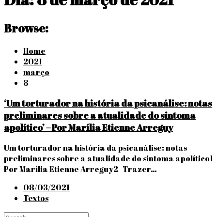
Browse:
Home
2021
março
8
‘Um torturador na história da psicanálise: notas
preliminares sobre a atualidade do sintoma
apolítico’ – Por Marília Etienne Arreguy
Um torturador na história da psicanálise: notas
preliminares sobre a atualidade do sintoma apolítico1
Por Marília Etienne Arreguy2 Trazer…
Posted
08/03/2021
on
Textos
Search