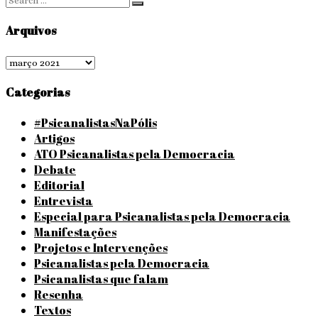
Search
for:
Arquivos
Arquivos
Categorias
#PsicanalistasNaPólis
Artigos
ATO Psicanalistas pela Democracia
Debate
Editorial
Entrevista
Especial para Psicanalistas pela Democracia
Manifestações
Projetos e Intervenções
Psicanalistas pela Democracia
Psicanalistas que falam
Resenha
Textos