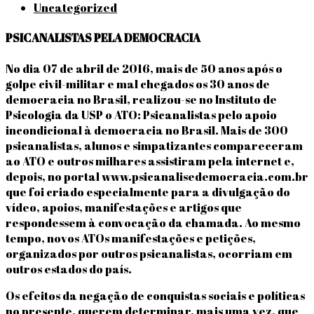
Uncategorized
PSICANALISTAS PELA DEMOCRACIA
No dia 07 de abril de 2016, mais de 50 anos após o
golpe civil-militar e mal chegados os 30 anos de
democracia no Brasil, realizou-se no Instituto de
Psicologia da USP o ATO: Psicanalistas pelo apoio
incondicional à democracia no Brasil. Mais de 300
psicanalistas, alunos e simpatizantes compareceram
ao ATO e outros milhares assistiram pela internet e,
depois, no portal www.psicanalisedemocracia.com.br
que foi criado especialmente para a divulgação do
vídeo, apoios, manifestações e artigos que
respondessem à convocação da chamada. Ao mesmo
tempo, novos ATOs manifestações e petições,
organizados por outros psicanalistas, ocorriam em
outros estados do país.
Os efeitos da negação de conquistas sociais e políticas
no presente, querem determinar, mais uma vez, que