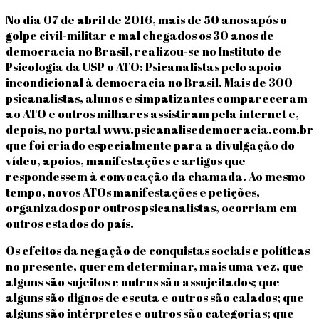
No dia 07 de abril de 2016, mais de 50 anos após o
golpe civil-militar e mal chegados os 30 anos de
democracia no Brasil, realizou-se no Instituto de
Psicologia da USP o ATO: Psicanalistas pelo apoio
incondicional à democracia no Brasil. Mais de 300
psicanalistas, alunos e simpatizantes compareceram
ao ATO e outros milhares assistiram pela internet e,
depois, no portal www.psicanalisedemocracia.com.br
que foi criado especialmente para a divulgação do
vídeo, apoios, manifestações e artigos que
respondessem à convocação da chamada. Ao mesmo
tempo, novos ATOs manifestações e petições,
organizados por outros psicanalistas, ocorriam em
outros estados do país.
Os efeitos da negação de conquistas sociais e políticas
no presente, querem determinar, mais uma vez, que
alguns são sujeitos e outros são assujeitados; que
alguns são dignos de escuta e outros são calados; que
alguns são intérpretes e outros são categorias; que