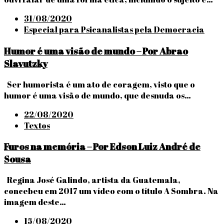
Posted
31/08/2020
on
Especial para Psicanalistas pela Democracia
Humor é uma visão de mundo – Por Abrao
Slavutzky
Ser humorista é um ato de coragem, visto que o
humor é uma visão de mundo, que desnuda os…
Posted
22/08/2020
on
Textos
Furos na memória – Por Edson Luiz André de
Sousa
Regina José Galindo, artista da Guatemala,
concebeu em 2017 um vídeo com o título A Sombra. Na
imagem deste…
Posted
15/08/2020