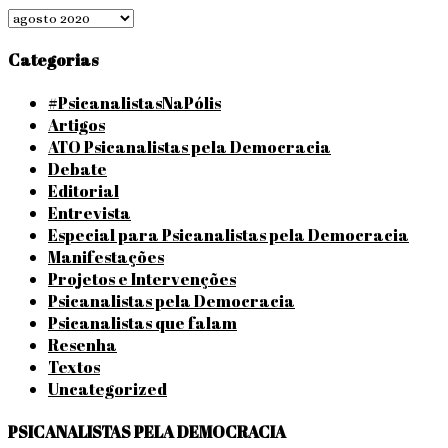
Arquivos
Categorias
#PsicanalistasNaPólis
Artigos
ATO Psicanalistas pela Democracia
Debate
Editorial
Entrevista
Especial para Psicanalistas pela Democracia
Manifestações
Projetos e Intervenções
Psicanalistas pela Democracia
Psicanalistas que falam
Resenha
Textos
Uncategorized
PSICANALISTAS PELA DEMOCRACIA