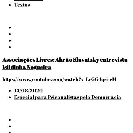
on
Textos
Associações Livres: Abrão Slavutzky entrevista
Isildinha Nogueira
https://www.youtube.com/watch?v=LvGG4qsi-cM
Posted
15/08/2020
on
Especial para Psicanalistas pela Democracia