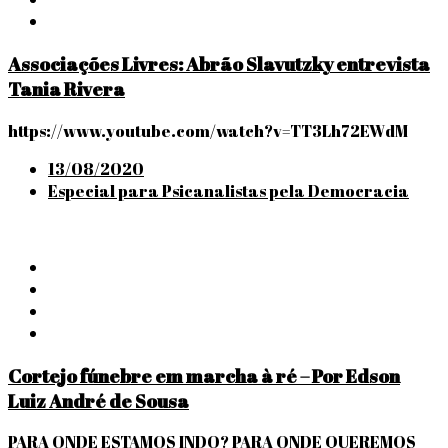
Associações Livres: Abrão Slavutzky entrevista
Tania Rivera
https://www.youtube.com/watch?v=TT3Lh72EWdM
Posted
13/08/2020
on
Especial para Psicanalistas pela Democracia
Cortejo fúnebre em marcha à ré – Por Edson
Luiz André de Sousa
PARA ONDE ESTAMOS INDO? PARA ONDE QUEREMOS