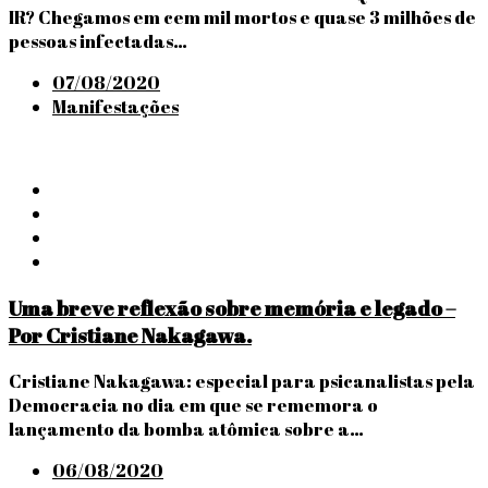
IR? Chegamos em cem mil mortos e quase 3 milhões de
pessoas infectadas…
Posted
07/08/2020
on
Manifestações
Uma breve reflexão sobre memória e legado –
Por Cristiane Nakagawa.
Cristiane Nakagawa: especial para psicanalistas pela
Democracia no dia em que se rememora o
lançamento da bomba atômica sobre a…
Posted
06/08/2020