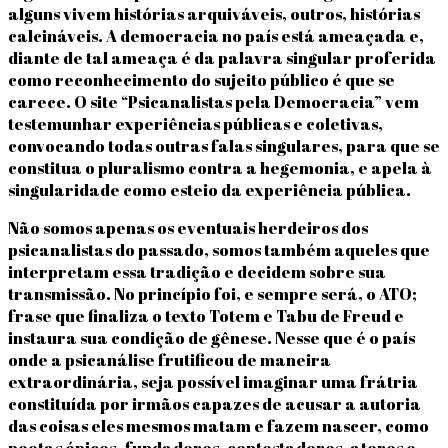
alguns vivem histórias arquiváveis, outros, histórias
calcináveis. A democracia no país está ameaçada e,
diante de tal ameaça é da palavra singular proferida
como reconhecimento do sujeito público é que se
carece. O site “Psicanalistas pela Democracia” vem
testemunhar experiências públicas e coletivas,
convocando todas outras falas singulares, para que se
constitua o pluralismo contra a hegemonia, e apela à
singularidade como esteio da experiência pública.
Não somos apenas os eventuais herdeiros dos
psicanalistas do passado, somos também aqueles que
interpretam essa tradição e decidem sobre sua
transmissão. No princípio foi, e sempre será, o ATO;
frase que finaliza o texto Totem e Tabu de Freud e
instaura sua condição de gênese. Nesse que é o país
onde a psicanálise frutificou de maneira
extraordinária, seja possível imaginar uma frátria
constituída por irmãos capazes de acusar a autoria
das coisas eles mesmos matam e fazem nascer, como
poetas épicos- fundadores, contestadores, atores e