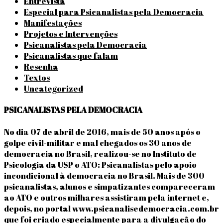
Entrevista
Especial para Psicanalistas pela Democracia
Manifestações
Projetos e Intervenções
Psicanalistas pela Democracia
Psicanalistas que falam
Resenha
Textos
Uncategorized
PSICANALISTAS PELA DEMOCRACIA
No dia 07 de abril de 2016, mais de 50 anos após o
golpe civil-militar e mal chegados os 30 anos de
democracia no Brasil, realizou-se no Instituto de
Psicologia da USP o ATO: Psicanalistas pelo apoio
incondicional à democracia no Brasil. Mais de 300
psicanalistas, alunos e simpatizantes compareceram
ao ATO e outros milhares assistiram pela internet e,
depois, no portal www.psicanalisedemocracia.com.br
que foi criado especialmente para a divulgação do