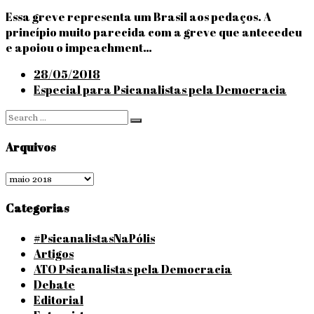
Essa greve representa um Brasil aos pedaços. A
princípio muito parecida com a greve que antecedeu
e apoiou o impeachment…
Posted
28/05/2018
on
Especial para Psicanalistas pela Democracia
Search
Search
for:
Arquivos
Arquivos
Categorias
#PsicanalistasNaPólis
Artigos
ATO Psicanalistas pela Democracia
Debate
Editorial