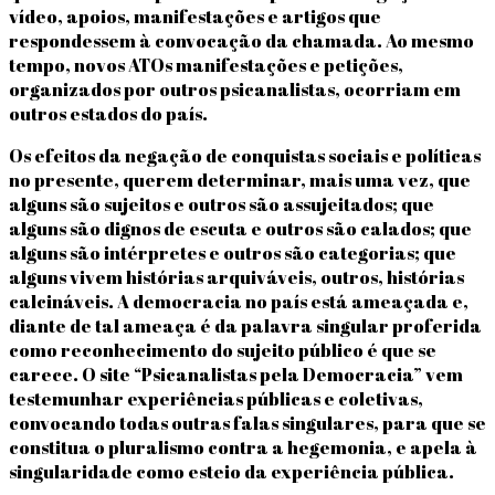
vídeo, apoios, manifestações e artigos que
respondessem à convocação da chamada. Ao mesmo
tempo, novos ATOs manifestações e petições,
organizados por outros psicanalistas, ocorriam em
outros estados do país.
Os efeitos da negação de conquistas sociais e políticas
no presente, querem determinar, mais uma vez, que
alguns são sujeitos e outros são assujeitados; que
alguns são dignos de escuta e outros são calados; que
alguns são intérpretes e outros são categorias; que
alguns vivem histórias arquiváveis, outros, histórias
calcináveis. A democracia no país está ameaçada e,
diante de tal ameaça é da palavra singular proferida
como reconhecimento do sujeito público é que se
carece. O site “Psicanalistas pela Democracia” vem
testemunhar experiências públicas e coletivas,
convocando todas outras falas singulares, para que se
constitua o pluralismo contra a hegemonia, e apela à
singularidade como esteio da experiência pública.