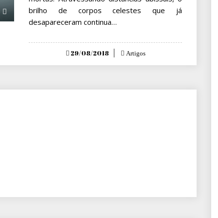
brilho de corpos celestes que já
desapareceram continua…
Posted
29/08/2018
Artigos
on