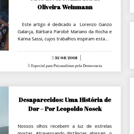
Oliveira Weinmann
Este artigo é dedicado a Lorenzo Ganzo
Galarça, Bárbara Parobé Mariano da Rocha e
Karina Sassi, cujos trabalhos inspiram esta…
Posted
31/08/2018
on
Especial para Psicanalistas pela Democracia
Desaparecidos: Uma História de
Dor – Por Leopoldo Nosek
Nossos olhos recebem a luz de estrelas
mortas. Atravessando distâncias abissais, o