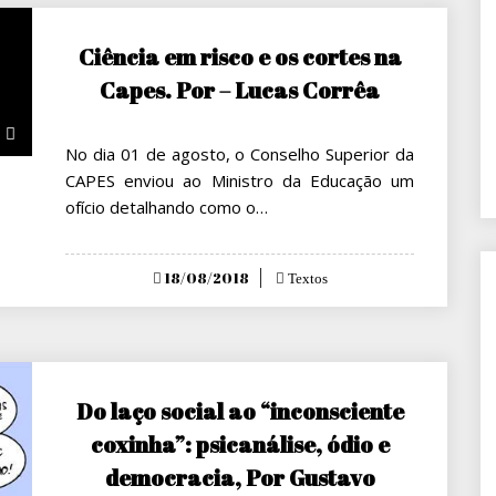
Ciência em risco e os cortes na
Capes. Por – Lucas Corrêa
No dia 01 de agosto, o Conselho Superior da
CAPES enviou ao Ministro da Educação um
ofício detalhando como o…
Posted
18/08/2018
Textos
on
Do laço social ao “inconsciente
coxinha”: psicanálise, ódio e
democracia, Por Gustavo