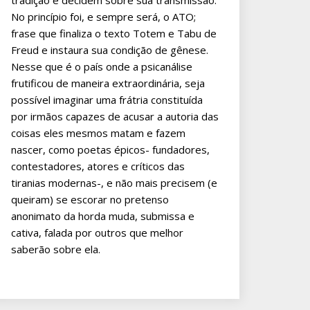
tradição e decidem sobre sua transmissão.
No princípio foi, e sempre será, o ATO;
frase que finaliza o texto Totem e Tabu de
Freud e instaura sua condição de gênese.
Nesse que é o país onde a psicanálise
frutificou de maneira extraordinária, seja
possível imaginar uma frátria constituída
por irmãos capazes de acusar a autoria das
coisas eles mesmos matam e fazem
nascer, como poetas épicos- fundadores,
contestadores, atores e críticos das
tiranias modernas-, e não mais precisem (e
queiram) se escorar no pretenso
anonimato da horda muda, submissa e
cativa, falada por outros que melhor
saberão sobre ela.