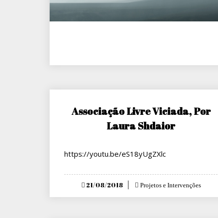
Associação Livre Viciada, Por
Laura Shdaior
https://youtu.be/eS18yUgZXlc
Posted
21/08/2018
Projetos e Intervenções
on