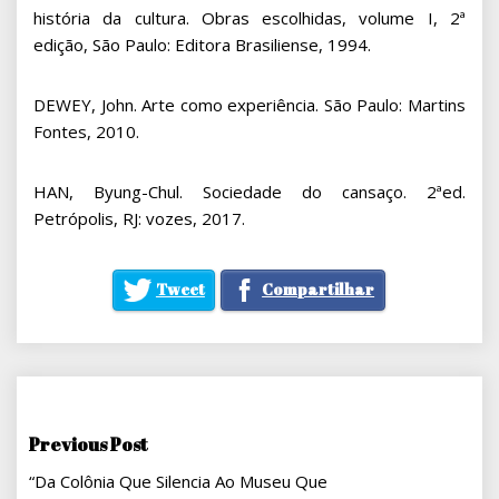
história da cultura. Obras escolhidas, volume I, 2ª
edição, São Paulo: Editora Brasiliense, 1994.
DEWEY, John. Arte como experiência. São Paulo: Martins
Fontes, 2010.
HAN, Byung-Chul. Sociedade do cansaço. 2ªed.
Petrópolis, RJ: vozes, 2017.
Tweet
Compartilhar
Navegação
Previous Post
“Da Colônia Que Silencia Ao Museu Que
De