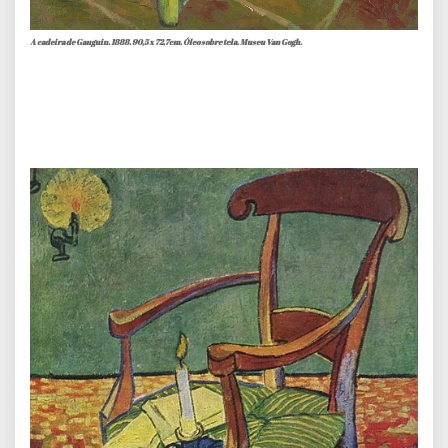
A cadeira de Gauguin. 1888. 90,5 x 72,7cm. Óleo sobre tela. Museu Van Gogh.