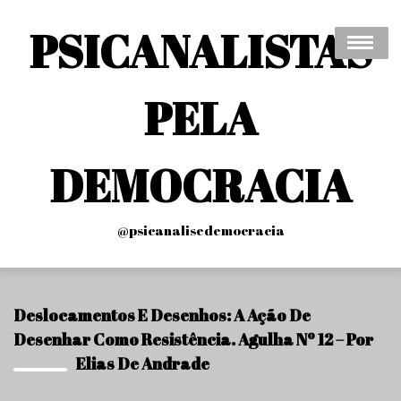
Skip
to
PSICANALISTAS
content
PELA
Acte Psychanalystes Pour Le Soutien Et L’appui
Inconditionnel De La Démocratie Au Brésil
Acte Psychoanalysts For Supporting Democracy In
DEMOCRACIA
Brazil
Ato Psicanalistas Pela Sustentação E Apoio À
@psicanalisedemocracia
Democracia No Brasil
Blog
Deslocamentos E Desenhos: A Ação De
Front Page
Desenhar Como Resistência. Agulha Nº 12 – Por
Elias De Andrade
O PPD