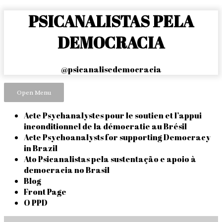
Skip
PSICANALISTAS PELA
to
content
DEMOCRACIA
@psicanalisedemocracia
Open Menu
Acte Psychanalystes pour le soutien et l’appui
inconditionnel de la démocratie au Brésil
Acte Psychoanalysts for supporting Democracy
in Brazil
Ato Psicanalistas pela sustentação e apoio à
democracia no Brasil
Blog
Front Page
O PPD