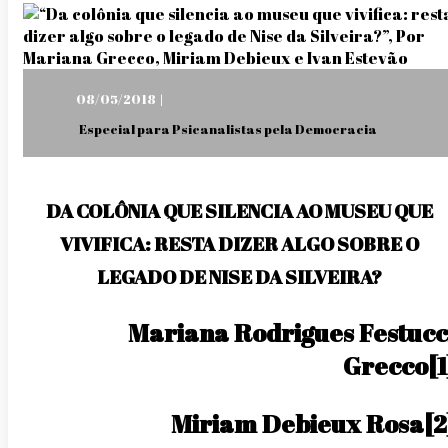
Posted
08/05/2018
on
Especial para Psicanalistas pela Democracia
DA COLÔNIA QUE SILENCIA AO MUSEU QUE
VIVIFICA: RESTA DIZER ALGO SOBRE O
LEGADO DE NISE DA SILVEIRA?
Mariana Rodrigues Festucc
Grecco
[1
Miriam Debieux Rosa
[2