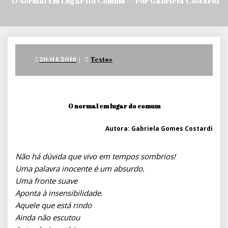
“O Normal Em Lugar Do Comum” – Por Gabriela Costardi
Posted
20/04/2016
Textos
on
O normal em lugar do comum
Autora: Gabriela Gomes Costardi
Não há dúvida que vivo em tempos sombrios!
Uma palavra inocente é um absurdo.
Uma fronte suave
Aponta à insensibilidade.
Aquele que está rindo
Ainda não escutou