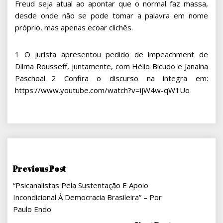
Freud seja atual ao apontar que o normal faz massa,
desde onde não se pode tomar a palavra em nome
próprio, mas apenas ecoar clichês.
1 O jurista apresentou pedido de impeachment de
Dilma Rousseff, juntamente, com Hélio Bicudo e Janaína
Paschoal. 2 Confira o discurso na íntegra em:
https://www.youtube.com/watch?v=ijW4w-qW1Uo
Navegação
Previous Post
“Psicanalistas Pela Sustentação E Apoio
De
Incondicional À Democracia Brasileira” – Por
Post
Paulo Endo