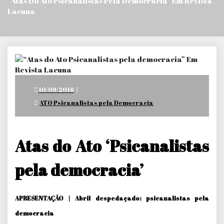
“Atas Do Ato Psicanalistas Pela Democracia” Em Revista
Lacuna
Posted
10/09/2016
on
ATO Psicanalistas pela Democracia
Atas do Ato ‘Psicanalistas
pela democracia’
APRESENTAÇÃO | Abril despedaçado: psicanalistas pela
democracia