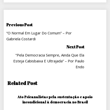
Navegação
Previous Post
“O Normal Em Lugar Do Comum” – Por
De
Gabriela Costardi
Post
Next Post
“Pela Democracia Sempre, Ainda Que Ela
Esteja Cabisbaixa E Ultrajada” – Por Paulo
Endo
Related Post
Ato Psicanalistas pela sustentação e apoio
incondicional à democracia no Brasil