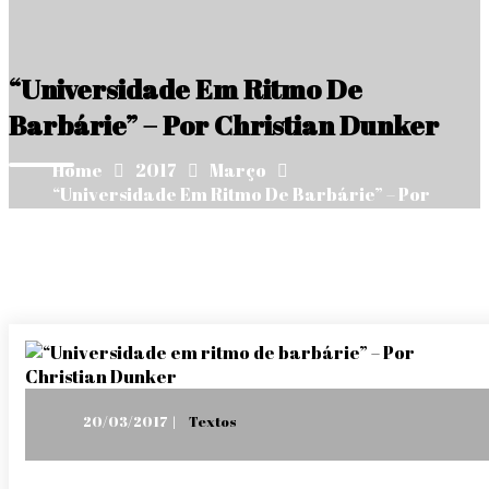
“Universidade Em Ritmo De
Barbárie” – Por Christian Dunker
Home
2017
Março
“Universidade Em Ritmo De Barbárie” – Por
Christian Dunker
Posted
20/03/2017
Textos
on