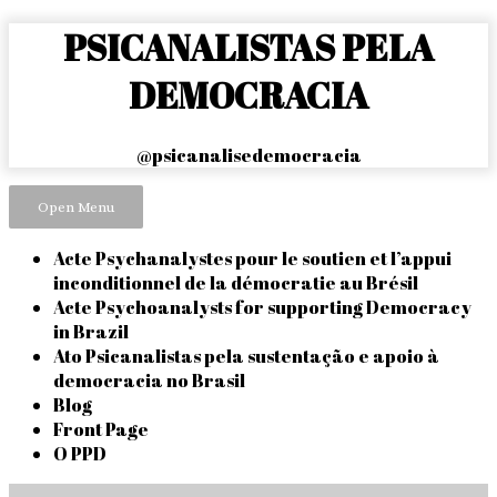
Skip
PSICANALISTAS PELA
to
content
DEMOCRACIA
@psicanalisedemocracia
Open Menu
Acte Psychanalystes pour le soutien et l’appui
inconditionnel de la démocratie au Brésil
Acte Psychoanalysts for supporting Democracy
in Brazil
Ato Psicanalistas pela sustentação e apoio à
democracia no Brasil
Blog
Front Page
O PPD