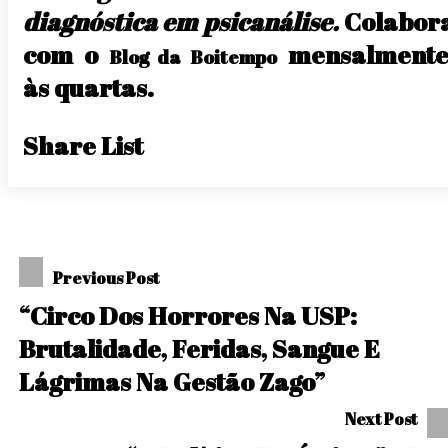
diagnóstica em psicanálise.
Colabor
com o
mensalmente
Blog da Boitempo
às quartas.
Share List
Navegação
Previous Post
De
“Circo Dos Horrores Na USP:
Post
Brutalidade, Feridas, Sangue E
Lágrimas Na Gestão Zago”
Next Post