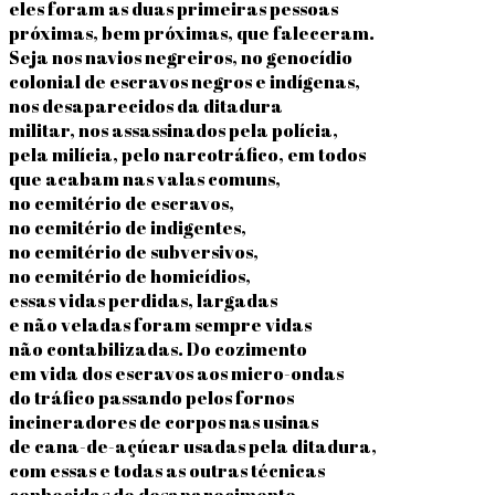
eles foram as duas primeiras pessoas
próximas, bem próximas, que faleceram.
Seja nos navios negreiros, no genocídio
colonial de escravos negros e indígenas,
nos desaparecidos da ditadura
militar, nos assassinados pela polícia,
pela milícia, pelo narcotráfico, em todos
que acabam nas valas comuns,
no cemitério de escravos,
no cemitério de indigentes,
no cemitério de subversivos,
no cemitério de homicídios,
essas vidas perdidas, largadas
e não veladas foram sempre vidas
não contabilizadas. Do cozimento
em vida dos escravos aos micro-ondas
do tráfico passando pelos fornos
incineradores de corpos nas usinas
de cana-de-açúcar usadas pela ditadura,
com essas e todas as outras técnicas
conhecidas de desaparecimento