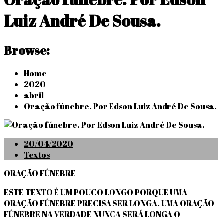
Luiz André De Sousa.
Browse:
Home
2020
abril
Oração fúnebre. Por Edson Luiz André De Sousa.
Posted
20/04/2020
on
Textos
ORAÇÃO FÚNEBRE
ESTE TEXTO É UM POUCO LONGO PORQUE UMA
ORAÇÃO FÚNEBRE PRECISA SER LONGA. UMA ORAÇÃO
FÚNEBRE NA VERDADE NUNCA SERÁ LONGA O