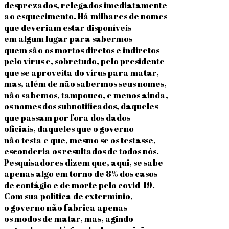
desprezados, relegados imediatamente
ao esquecimento. Há milhares de nomes
que deveriam estar disponíveis
em algum lugar para sabermos
quem são os mortos diretos e indiretos
pelo vírus e, sobretudo, pelo presidente
que se aproveita do vírus para matar,
mas, além de não sabermos seus nomes,
não sabemos, tampouco, e menos ainda,
os nomes dos subnotificados, daqueles
que passam por fora dos dados
oficiais, daqueles que o governo
não testa e que, mesmo se os testasse,
esconderia os resultados de todos nós.
Pesquisadores dizem que, aqui, se sabe
apenas algo em torno de 8% dos casos
de contágio e de morte pelo covid-19.
Com sua política de extermínio,
o governo não fabrica apenas
os modos de matar, mas, agindo