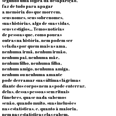
segundo uma lógica da desaparição,
faz de tudo para apagar
a memória dos que morrem,
seus nomes, seus sobrenomes,
suas histórias, algo de suas vidas,
seus vestígios… Temos notícias
de pessoas que, como poucas
outras na história, nem podem ser
veladas por quem mais as ama,
nenhuma irmã, nenhum irmão,
nenhum pai, nenhuma mãe,
nenhum filho, nenhuma filha,
nenhum amigo, nenhuma amiga,
nenhum ou nenhuma amante
pode derramar suas últimas lágrimas
diante dos corpos nem as pode enterrar,
delas, dessas pessoas sem rituais
fúnebres, quase nada sabemos
senão, quando muito, suas inclusões
nas estatísticas, e, quanto à maioria,
nem nas estatísticas elas cabem.