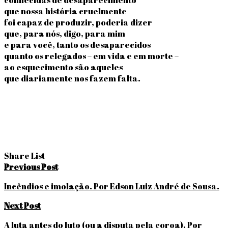
que nossa história cruelmente
foi capaz de produzir, poderia dizer
que, para nós, digo, para mim
e para você, tanto os desaparecidos
quanto os relegados – em vida e em morte –
ao esquecimento são aqueles
que diariamente nos fazem falta.
Share List
Navegação
Previous Post
de
Incêndios e imolação. Por Edson Luiz André de Sousa.
Post
Next Post
A luta antes do luto (ou a disputa pela coroa). Por