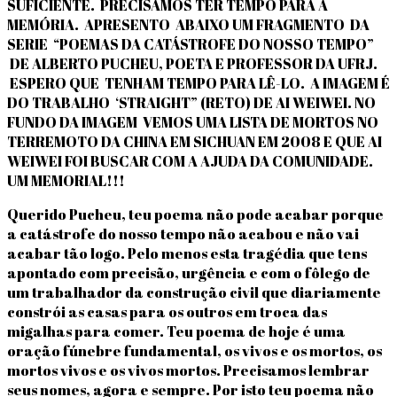
SUFICIENTE. PRECISAMOS TER TEMPO PARA A
MEMÓRIA. APRESENTO ABAIXO UM FRAGMENTO DA
SERIE “POEMAS DA CATÁSTROFE DO NOSSO TEMPO”
DE ALBERTO PUCHEU, POETA E PROFESSOR DA UFRJ.
ESPERO QUE TENHAM TEMPO PARA LÊ-LO. A IMAGEM É
DO TRABALHO ‘STRAIGHT” (RETO) DE AI WEIWEI. NO
FUNDO DA IMAGEM VEMOS UMA LISTA DE MORTOS NO
TERREMOTO DA CHINA EM SICHUAN EM 2008 E QUE AI
WEIWEI FOI BUSCAR COM A AJUDA DA COMUNIDADE.
UM MEMORIAL!!!
Querido Pucheu, teu poema não pode acabar porque
a catástrofe do nosso tempo não acabou e não vai
acabar tão logo. Pelo menos esta tragédia que tens
apontado com precisão, urgência e com o fôlego de
um trabalhador da construção civil que diariamente
constrói as casas para os outros em troca das
migalhas para comer. Teu poema de hoje é uma
oração fúnebre fundamental, os vivos e os mortos, os
mortos vivos e os vivos mortos. Precisamos lembrar
seus nomes, agora e sempre. Por isto teu poema não