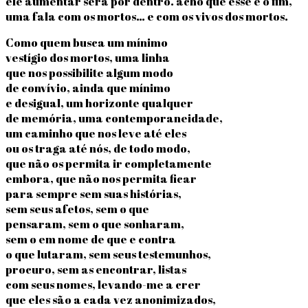
ele aumentar será por dentro. acho que esse é o fim,
uma fala com os mortos… e com os vivos dos mortos.
Como quem busca um mínimo
vestígio dos mortos, uma linha
que nos possibilite algum modo
de convívio, ainda que mínimo
e desigual, um horizonte qualquer
de memória, uma contemporaneidade,
um caminho que nos leve até eles
ou os traga até nós, de todo modo,
que não os permita ir completamente
embora, que não nos permita ficar
para sempre sem suas histórias,
sem seus afetos, sem o que
pensaram, sem o que sonharam,
sem o em nome de que e contra
o que lutaram, sem seus testemunhos,
procuro, sem as encontrar, listas
com seus nomes, levando-me a crer
que eles são a cada vez anonimizados,