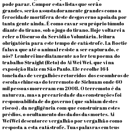
pode parar. Compor estas listas que serão
grandes, serão assustadoramente grandes como a
ferocidade mortífera deste desgoverno apoiada por
tanta gente ainda. É como cavar seu próprio túmulo
diante do tirano, sob o jugo do tirano. Hoje voltarei a
reler o Discurso da Servidão Voluntária, leitura
obrigatória para este tempo de catástrofe. La Boetie
falava que até o animal resiste a ser capturado, e
nós? Lembrei imediatamente ao ler teu poema do
trabalho Straight (Reto) do Ai Wei Wei, que vi na
exposição Raiz em São Paulo. Ele recolhe 164
toneladas de vergalhões retorcidos dos escombros de
escolas chinesas do terremoto de Sichuam onde 60
mil pessoas morreram em 2008. O terremoto é da
natureza, mas a precariedade das construções foi
responsabilidade do governo ( que sabiam destes
riscos) , da negligência com que construíram estes
prédios, o ocultamento dos dados das mortes. Ai
WeiWei desentorce vergalhão por vergalhão como
resposta a esta catástrofe. Tuas palavras em teus