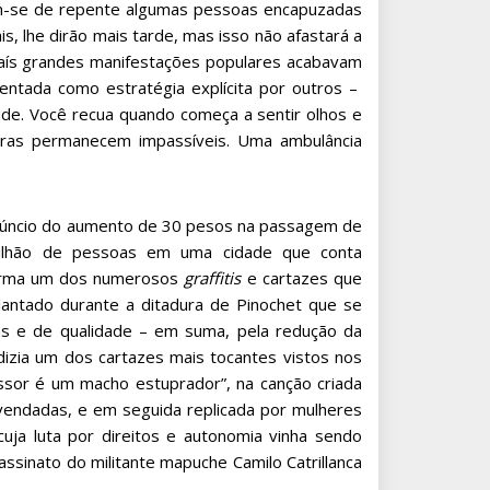
guem-se de repente algumas pessoas encapuzadas
s, lhe dirão mais tarde, mas isso não afastará a
aís grandes manifestações populares acabavam
mentada como estratégia explícita por outros –
aúde. Você recua quando começa a sentir olhos e
iras permanecem impassíveis. Uma ambulância
 anúncio do aumento de 30 pesos na passagem de
ilhão de pessoas em uma cidade que conta
firma um dos numerosos
graffitis
e cartazes que
lantado durante a ditadura de Pinochet que se
as e de qualidade – em suma, pela redução da
izia um dos cartazes mais tocantes vistos nos
sor é um macho estuprador”, na canção criada
 vendadas, e em seguida replicada por mulheres
uja luta por direitos e autonomia vinha sendo
sinato do militante mapuche Camilo Catrillanca