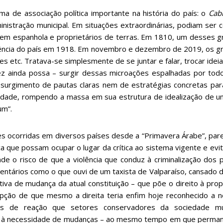
ma de associação política importante na história do país: o
Cab
inistração municipal. Em situações extraordinárias, podiam ser
igem espanhola e proprietários de terras. Em 1810, um desses gr
ndência do país em 1918. Em novembro e dezembro de 2019, os
es etc. Tratava-se simplesmente de se juntar e falar, trocar id
vez ainda possa – surgir dessas microações espalhadas por to
urgimento de pautas claras nem de estratégias concretas para
aridade, rompendo a massa em sua estrutura de idealização de u
um”.
es ocorridas em diversos países desde a “Primavera Árabe”, pa
a que possam ocupar o lugar da crítica ao sistema vigente e evi
de o risco de que a violência que conduz à criminalização dos p
entários como o que ouvi de um taxista de Valparaíso, cansado
tiva de mudança da atual constituição – que põe o direito à p
ão de que mesmo a direita teria enfim hoje reconhecido a ne
as de reação que setores conservadores da sociedade mu
à necessidade de mudanças – ao mesmo tempo em que permanece i