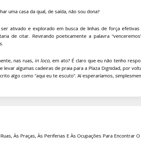
ilhar uma casa da qual, de saída, não sou dona?
er ativado e explorado em busca de linhas de força efetivas n
aria de citar. Revirando poeticamente a palavra “venceremos
s.
mente, nas ruas,
in loco
, em ato? É claro que eu não tenho respos
 levar algumas cadeiras de praia para a Plaza Dignidad, por volt
crito algo como “aqui eu te escuto”. Aí esperaríamos, simplesmen
s Ruas, Às Praças, Às Periferias E Às Ocupações Para Encontrar O