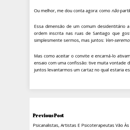
Ou melhor, me dou conta agora: como
não
part
Essa dimensão de um comum desidentitário a s
ordem inscrita nas ruas de Santiago que gost
simplesmente sermos, mas juntos:
Ven-seremo
Mas como aceitar o convite e encarná-lo ativa
ensaio com uma confissão: tive muita vontade de
juntos levantarmos um cartaz no qual estaria es
Navegação
Previous Post
Psicanalistas, Artistas E Psicoterapeutas Vão À
De