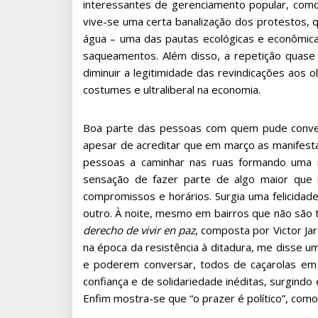
interessantes de gerenciamento popular, com
vive-se uma certa banalização dos protestos, q
água – uma das pautas ecológicas e econômicas
saqueamentos. Além disso, a repetição quase t
diminuir a legitimidade das revindicações aos
costumes e ultraliberal na economia.
Boa parte das pessoas com quem pude convers
apesar de acreditar que em março as manifesta
pessoas a caminhar nas ruas formando uma m
sensação de fazer parte de algo maior que
compromissos e horários. Surgia uma felicidad
outro. À noite, mesmo em bairros que não são
derecho de vivir en paz
, composta por Victor Ja
na época da resistência à ditadura, me disse u
e poderem conversar, todos de caçarolas em p
confiança e de solidariedade inéditas, surgind
Enfim mostra-se que “o prazer é político”, como