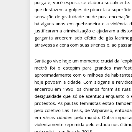
purga e, você espera, se elabora socialmente.
que desfazem a golpes de picareta a superfície 
sensação de gratuidade ou de pura encenação
há alguns anos em quebradeira e a violência d
justificaram a criminalização e ajudaram a dis
garganta arderem sob efeito de gás lacrimo
atravessa a cena com suas sirenes e, ao passar
Santiago vive hoje um momento crucial da “expl
metrô foi o estopim para grandes manife
aproximadamente com 6 milhões de habitante
hoje povoam a cidade. Com slogans e reividic
encerrou em 1990, os chilenos foram às ruas
desigualdade que só se acentuou enquanto o P
protestos. As pautas feministas estão també
pelo coletivo Las Tesis, de Valparaíso, entoa
em várias cidades pelo mundo. Outra importan
violentamente reprimida pelo estado nos últim
pela polícia, em fins de 2018.