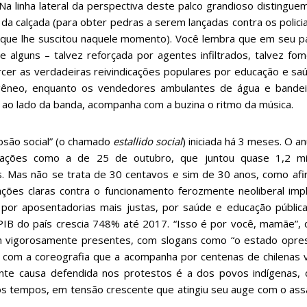
 Na linha lateral da perspectiva deste palco grandioso distin
da calçada (para obter pedras a serem lançadas contra os policiai
 que lhe suscitou naquele momento). Você lembra que em seu p
e alguns – talvez reforçada por agentes infiltrados, talvez fo
torcer as verdadeiras reivindicações populares por educação e s
gêneo, enquanto os vendedores ambulantes de água e bande
 ao lado da banda, acompanha com a buzina o ritmo da música.
osão social” (o chamado
estallido social
) iniciada há 3 meses. O
stações como a de 25 de outubro, que juntou quase 1,2 m
s. Mas não se trata de 30 centavos e sim de 30 anos, como a
ações claras contra o funcionamento ferozmente neoliberal imp
 por aposentadorias mais justas, por saúde e educação públic
IB do país crescia 748% até 2017. “Isso é por você, mamãe”, d
m vigorosamente presentes, com slogans como “o estado opres
da com a coreografia que a acompanha por centenas de chilenas
te causa defendida nos protestos é a dos povos indígenas, c
os tempos, em tensão crescente que atingiu seu auge com o assas