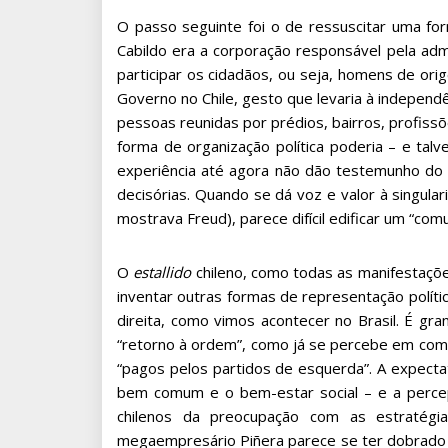
O passo seguinte foi o de ressuscitar uma for
Cabildo era a corporação responsável pela adm
participar os cidadãos, ou seja, homens de or
Governo no Chile, gesto que levaria à indepe
pessoas reunidas por prédios, bairros, profissõ
forma de organização política poderia – e tal
experiência até agora não dão testemunho do s
decisórias. Quando se dá voz e valor à singul
mostrava Freud), parece difícil edificar um “com
O
estallido
chileno, como todas as manifestaçõ
inventar outras formas de representação polític
direita, como vimos acontecer no Brasil. É gran
“retorno à ordem”, como já se percebe em com
“pagos pelos partidos de esquerda”. A expecta
bem comum e o bem-estar social – e a percepç
chilenos da preocupação com as estratégi
megaempresário Piñera parece se ter dobrado 