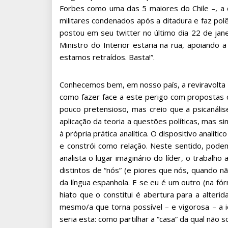
Forbes como uma das 5 maiores do Chile –, a di
militares condenados após a ditadura e faz pol
postou em seu twitter no último dia 22 de jan
Ministro do Interior estaria na rua, apoiando 
estamos retraídos. Basta!”.
Conhecemos bem, em nosso país, a reviravolta pa
como fazer face a este perigo com propostas co
pouco pretensioso, mas creio que a psicanális
aplicação da teoria a questões políticas, mas s
à própria prática analítica. O dispositivo analít
e constrói como relação. Neste sentido, podem
analista o lugar imaginário do líder, o trabalho
distintos de “nós” (e piores que nós, quando 
da língua espanhola. E se eu é um outro (na fó
hiato que o constitui é abertura para a alteri
mesmo/a que torna possível – e vigorosa – a id
seria esta: como partilhar a “casa” da qual não 