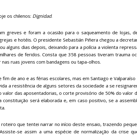
je os chilenos:
Dignidad
.
ram greves e foram a ocasião para o saqueamento de lojas, d
 igrejas e hotéis. O presidente Sebastián Piñera chegou a decret
ou alguns dias depois, deixando para a polícia a violenta repre
ilhares de feridos. Consta que 358 pessoas tiveram trauma oc
r nas ruas jovens com bandagens ou tapa-olhos.
 fim de ano e as férias escolares, mas em Santiago e Valparaís
da a resistência de alguns setores da sociedade a se resigna
alor das aposentadorias, o corte provisório de 50% do valor do
a constituição será elaborada e, em caso positivo, se a assembl
ta.
 roteiro que tentei narrar no início deste ensaio, trazendo pe
a. Assiste-se assim a uma espécie de normalização da crise 