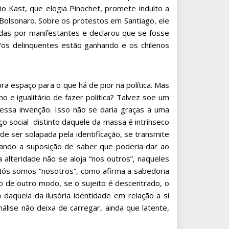
io Kast, que elogia Pinochet, promete indulto a
 Bolsonaro. Sobre os protestos em Santiago, ele
adas por manifestantes e declarou que se fosse
: “os delinquentes estão ganhando e os chilenos
ra espaço para o que há de pior na política. Mas
 e igualitário de fazer política? Talvez soe um
 essa invenção. Isso não se daria graças a uma
ço social distinto daquele da massa é intrínseco
z de ser solapada pela identificação, se transmite
erando a suposição de saber que poderia dar ao
 a alteridade não se aloja “nos outros”, naqueles
 Nós somos “nosotros”, como afirma a sabedoria
lo de outro modo, se o sujeito é descentrado, o
 daquela da ilusória identidade em relação a si
álise não deixa de carregar, ainda que latente,