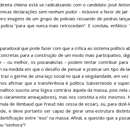
reita chilena está se radicalizando com o candidato José Anton
êmicas declarações sem nenhum pudor – inclusive a favor de Jair
eiro imagens de um grupo de policiais recuando de pedras lanç
a polícia “para que nunca mais retrocedam”. E concluía, enfático
radoxal que pode fazer com que a crítica ao sistema político ab
ncretas para a construção de um modo mais participativo, digno
e – ou melhor, os psicanalistas – podem tentar contribuir para
im na medida em que o desafio de pensar e praticar um tipo de la
ico traz o germe de uma laço social no qual a singularidade, em ve
os afirmar que a transferência é política. Subvertendo e sup
 analítico suscita uma lógica contrária àquela da massa, pois nela
não claramente ameaçadores), mas nos constitui a nós mesmos.
rmula de Rimbaud que Freud não cessa de ecoar), ou, para dizê-
dade, e deve portanto ser capaz de gerar uma estrutura distinta
entificação entre “eus” na massa. Afinal, a questão que a psican
sou “senhora”?