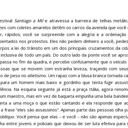
estival
Santiago a Mil
e atravessa a barreira de telhas metálic
zes com coletes amarelos detêm os carros da avenida que você 
r, rápidos; você se surpreende com a alegria e a ordenação
bentados nos protestos. Eles não pedem dinheiro a você, pede
pos a lei do trânsito em um dos principais cruzamentos da ci
 inclusiva de todo um país. Do outro lado da ponte você se a
 passa no fim da quadra, e percebe confusamente que o veículo
essoas que se movem com estranha leveza, traçando com seus
o de peso no atletismo. Um rapaz com a blusa branca tornada ca
para um homem mais baixo e gordinho que tenta fugir assusta
lência. Na esquina seguinte já está a praça Itália, agora ren
 um maestro, mas em vez de baqueta empunha uma bela bandei
gunta a uma moça o que estão cantando e ela responde que aqu
 a frase “eles são assassinos”. Apenas parte das pessoas olha pa
ol oblíquo. Você pensa que elas – e você – não são apenas espe
 entre jovens e policiais que deixou de ser luta efetiva para 