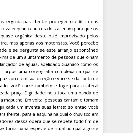
as erguida para tentar proteger o edifício das
cruza enquanto outros dois acenam para que os
 quase orgânica deste balé improvisado pelos
stre, mas apenas aos motoristas. Você percebe
dade e se pergunta se este arranjo espontâneo
proxima de um ajuntamento de pessoas que olham
 lançador de águas, apelidado Guanaco como os
 corpos uma coreografia complexa na qual se
puz corre em sua direção e você se dá conta de
do; você corre também e foge para a lateral
omeada praça Dignidade; nela toca uma banda de
ra mapuche. Em volta, pessoas cantam e tomam
i cada um inventa suas letras; só então você
ra frente, para a esquina na qual o chuvisco em
ctadores dessa ópera que se repete todo fim de
se tornar uma espécie de ritual no qual algo se