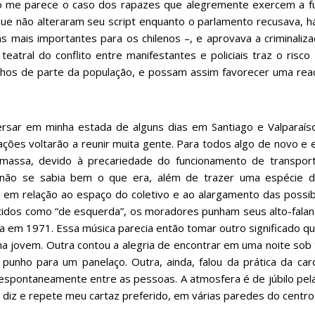
o me parece o caso dos rapazes que alegremente exercem a f
ue não alteraram seu script enquanto o parlamento recusava, há a
 mais importantes para os chilenos –, e aprovava a criminaliz
eatral do conflito entre manifestantes e policiais traz o risco
 olhos de parte da população, e possam assim favorecer uma rea
ar em minha estada de alguns dias em Santiago e Valparaíso
ções voltarão a reunir muita gente. Para todos algo de novo e
assa, devido à precariedade do funcionamento de transportes
 não se sabia bem o que era, além de trazer uma espécie
e em relação ao espaço do coletivo e ao alargamento das poss
 tidos como “de esquerda”, os moradores punham seus alto-fala
ra em 1971. Essa música parecia então tomar outro significado qu
ma jovem. Outra contou a alegria de encontrar em uma noite sob 
unho para um panelaço. Outra, ainda, falou da prática da ca
o espontaneamente entre as pessoas. A atmosfera é de júbilo pe
 diz e repete meu cartaz preferido, em várias paredes do centro