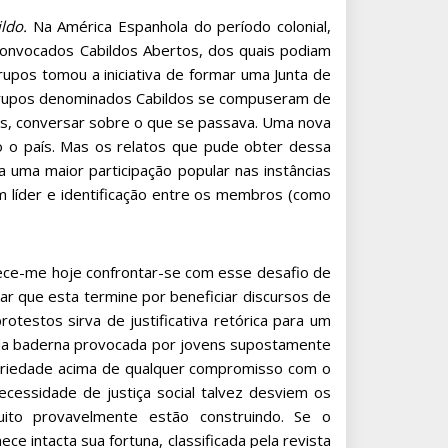
ildo.
Na América Espanhola do período colonial,
 convocados Cabildos Abertos, dos quais podiam
upos tomou a iniciativa de formar uma Junta de
 grupos denominados Cabildos se compuseram de
eias, conversar sobre o que se passava. Uma nova
do o país. Mas os relatos que pude obter dessa
 uma maior participação popular nas instâncias
m líder e identificação entre os membros (como
rece-me hoje confrontar-se com esse desafio de
tar que esta termine por beneficiar discursos de
rotestos sirva de justificativa retórica para um
 da baderna provocada por jovens supostamente
ropriedade acima de qualquer compromisso com o
cessidade de justiça social talvez desviem os
ito provavelmente estão construindo. Se o
ntacta sua fortuna, classificada pela revista