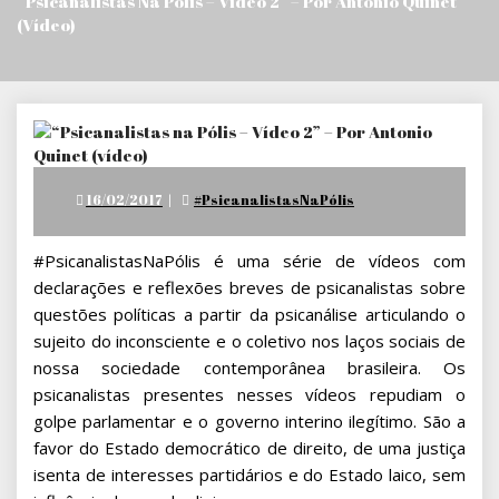
“Psicanalistas Na Pólis – Vídeo 2” – Por Antonio Quinet
(vídeo)
Posted
16/02/2017
#PsicanalistasNaPólis
on
#PsicanalistasNaPólis é uma série de vídeos com
declarações e reflexões breves de psicanalistas sobre
questões políticas a partir da psicanálise articulando o
sujeito do inconsciente e o coletivo nos laços sociais de
nossa sociedade contemporânea brasileira. Os
psicanalistas presentes nesses vídeos repudiam o
golpe parlamentar e o governo interino ilegítimo. São a
favor do Estado democrático de direito, de uma justiça
isenta de interesses partidários e do Estado laico, sem