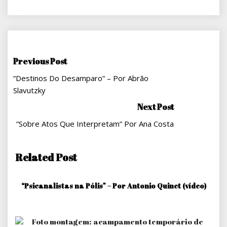
Navegação
Previous Post
“Destinos Do Desamparo” – Por Abrão
De
Slavutzky
Post
Next Post
“Sobre Atos Que Interpretam” Por Ana Costa
Related Post
“Psicanalistas na Pólis” – Por Antonio Quinet (vídeo)