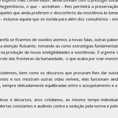
 espírito mais conservador, ainda sonham com o prestígio socia
s hegemônicos, o que – acreditam – lhes permitirá a preservaç
, àqueles que ainda preferem o desconforto da resistência às b
a – inclusive aquela que se instala para além dos consultórios
efa se ficarmos de ouvidos atentos a novas falas, outras palavr
 da atenção flutuante, tomando-as como estratégias fundamentais 
 na produção de novas inteligibilidades e existências. É urgente
trole das fronteiras da humanidade, o que acaba por criar monstr
dissidentes, bem como os discursos que procuram lhes dar su
ntes e nos mostram outras vidas vivíveis, elas funcionam aind
a, sempre delicadamente equilibradas entre o assujeitamento e a 
ticas e discursos, atos cotidianos, ao mesmo tempo individua
 alertas constantes e audíveis contra a sedução pela norma e pel