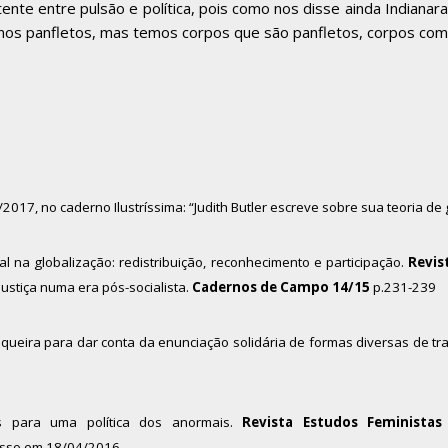
ente entre pulsão e política, pois como nos disse ainda Indian
 temos panfletos, mas temos corpos que são panfletos, corpos c
017, no caderno Ilustríssima: “Judith Butler escreve sobre sua teoria de 
al na globalização: redistribuição, reconhecimento e participação.
Revist
justiça numa era pós-socialista.
Cadernos de Campo 14/15
p.231-239
queira para dar conta da enunciação solidária de formas diversas de t
as para uma política dos anormais.
Revista Estudos Feministas 
sso em 18/04/2016.