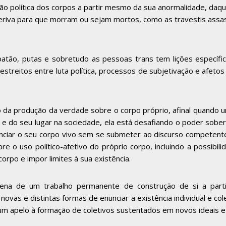
ão política dos corpos a partir mesmo da sua anormalidade, daqu
eriva para que morram ou sejam mortos, como as travestis assas
patão, putas e sobretudo as pessoas trans tem lições específic
streitos entre luta política, processos de subjetivação e afetos
o da produção da verdade sobre o corpo próprio, afinal quando u
po e do seu lugar na sociedade, ela está desafiando o poder sob
nunciar o seu corpo vivo sem se submeter ao discurso competente
bre o uso político-afetivo do próprio corpo, incluindo a possibi
rpo e impor limites à sua existência.
cena de um trabalho permanente de construção de si a parti
as e distintas formas de enunciar a existência individual e cole
m apelo à formação de coletivos sustentados em novos ideais e 