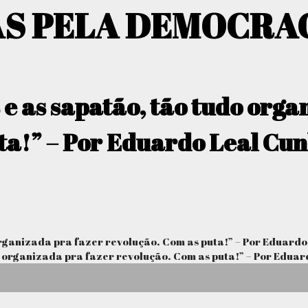
AS PELA DEMOCRA
ns e as sapatão, tão tudo org
ta!” – Por Eduardo Leal Cu
o organizada pra fazer revolução. Com as puta!” – Por Eduard