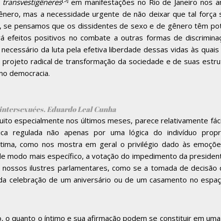
r
transvestigêneres
em manifestações no Rio de Janeiro nos anu
nero, mas a necessidade urgente de não deixar que tal força se
ja, se pensamos que os dissidentes de sexo e de gênero têm pote
á efeitos positivos no combate a outras formas de discrimina
cessário da luta pela efetiva liberdade dessas vidas às quais
projeto radical de transformação da sociedade e de suas estru
o democracia.
sexuées. Eduardo Leal Cunha
ito especialmente nos últimos meses, parece relativamente fác
tica regulada não apenas por uma lógica do indivíduo pro
ntima, como nos mostra em geral o privilégio dado às emoções
de modo mais específico, a votação do impedimento da president
dos nossos ilustres parlamentares, como se a tomada de decisã
da celebração de um aniversário ou de um casamento no espaço s
do, o quanto o íntimo e sua afirmação podem se constituir em uma 