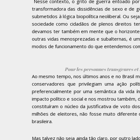
Nesse contexto, o grito de guerra entoado po
transformadora das dissidências de sexo e de gê
submetidos à lógica biopolítica neoliberal. Ou se
sociedade como cidadãos de plenos direitos ter
devamos ter também em mente que o horizonte ne
outras vidas menosprezadas e subalternas, é um 
modos de funcionamento do que entendemos com
Pour les personnes transgenres et inter
Ao mesmo tempo, nos últimos anos e no Brasil mu
conservadores que privilegiam uma ação polí
preferencialmente por uma semântica da vida í
impacto político e social e nos mostrou também, 
constituíram o núcleo da justificativa de voto 
milhões de eleitores, não fosse muito diferente 
brasileira.
Mas talvez não seja ainda tão claro, por outro la