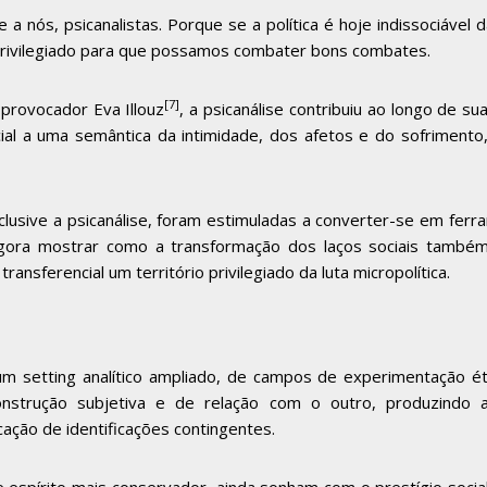
te a nós, psicanalistas. Porque se a política é hoje indissociável
privilegiado para que possamos combater bons combates.
[7]
provocador Eva Illouz
, a psicanálise contribuiu ao longo de su
ocial a uma semântica da intimidade, dos afetos e do sofrimen
nclusive a psicanálise, foram estimuladas a converter-se em ferr
a agora mostrar como a transformação dos laços sociais tamb
ansferencial um território privilegiado da luta micropolítica.
m setting analítico ampliado, de campos de experimentação éti
onstrução subjetiva e de relação com o outro, produzindo
cação de identificações contingentes.