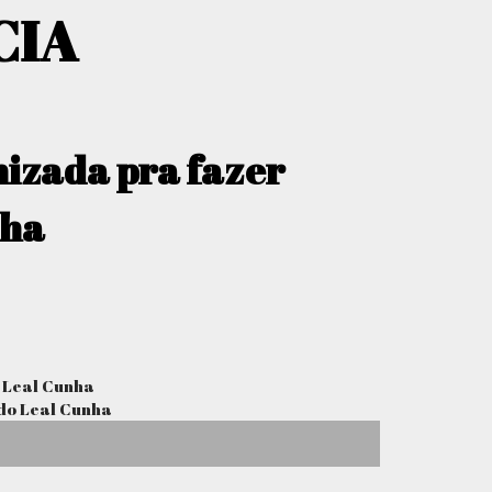
CIA
anizada pra fazer
nha
o Leal Cunha