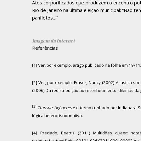
Atos corporificados que produzem o encontro pot
Rio de Janeiro na última eleição municipal: “Não
panfletos…”
Imagem da internet
Referências
[1]
Ver, por exemplo, artigo publicado na folha em 19/11/2
[2]
Ver, por exemplo: Fraser, Nancy (2002) A justiça soci
(2006) Da redistribuição ao reconhecimento: dilemas da 
[3]
Transvestigêneres
é o termo cunhado por Indianara Si
lógica heterocisnormativa.
[4]
Preciado, Beatriz (2011) Multidões queer: not
script=sci_arttext&pid=S0104-026X2011000100002
Ace