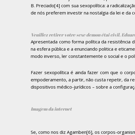
B. Preciado
[4]
com sua sexopolítica: a radicalizaç
de nós preferem investir na nostalgia da lei e da
Veuillez retirer votre sexe demon étai civil. Edua
Apresentada como forma política da resistência do
na esfera pública e a enunciando politica e etica
modo inverso, ler constantemente o social e o polít
Fazer sexopolítica é ainda fazer com que o corp
empoderamento, a partir, não custa repetir, da r
dispositivos médico-jurídicos – sobre a configura
Imagem da internet
Se, como nos diz Agamben
[6]
, os corpos-organism