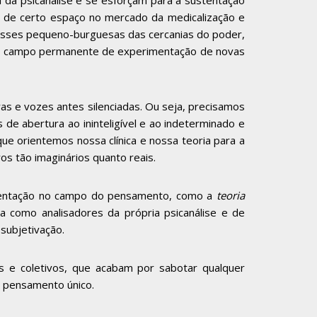
l da psicanálise e se esforçam para a sustentação
ão de certo espaço no mercado da medicalização e
enesses pequeno-burguesas das cercanias do poder,
 – em campo permanente de experimentação de novas
as e vozes antes silenciadas. Ou seja, precisamos
de abertura ao ininteligível e ao indeterminado e
 que orientemos nossa clínica e nossa teoria para a
os tão imaginários quanto reais.
stentação no campo do pensamento, como a
teoria
a como analisadores da própria psicanálise e de
subjetivação.
is e coletivos, que acabam por sabotar qualquer
o pensamento único.