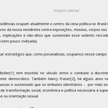
Imagem internet
idências ocupam atualmente o centro da cena política no Brasil
da nossa neodireita contra exposições, museus, corpos nus e a 
s, implicações e não-ditos que sustentam esse violento recrud
bem pouco civilizada).
ar estratégico que, como psicanalistas, ocupamos nesse campo
Butler
[1]
tem insistido no vínculo entre o combate à discrim
mente democrático. Também Nancy Fraser
[2]
, há alguns anos v
riquezas e sustentado que os embates identitários – por mais
da transformação social, econômica e política necessária à supe
se ou orientação sexual.
[3]