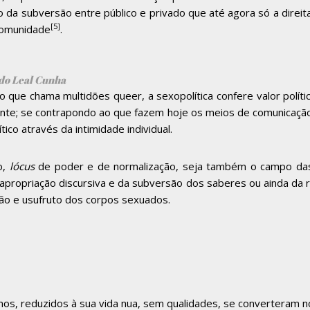
ão da subversão entre público e privado que até agora só a dire
[5]
 comunidade
.
rdo Leal Cunha
 que chama multidões queer, a sexopolítica confere valor polític
mente; se contrapondo ao que fazem hoje os meios de comunicação
ico através da intimidade individual.
o,
lócus
de poder e de normalização, seja também o campo das 
eapropriação discursiva e da subversão dos saberes ou ainda da 
ção e usufruto dos corpos sexuados.
os, reduzidos à sua vida nua, sem qualidades, se converteram no 