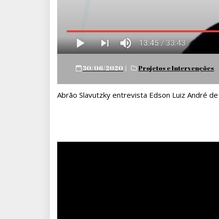
Posted
30/06/2020
Projetos e Intervenções
on
Abrão Slavutzky entrevista Edson Luiz André de