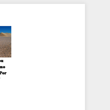
ou
omo
 Por
*