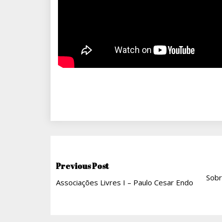
Navegação
Previous Post
Sobr
Associações Livres I – Paulo Cesar Endo
De
Post