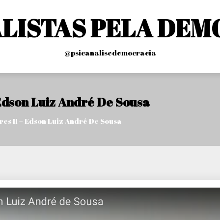
ALISTAS PELA DEM
@psicanalisedemocracia
 Edson Luiz André De Sousa
res II – Edson Luiz André De Sousa