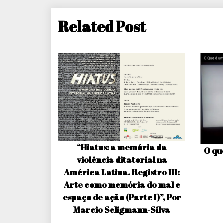
Related Post
“Hiatus: a memória da
O qu
violência ditatorial na
América Latina. Registro III:
Arte como memória do mal e
espaço de ação (Parte I)”, Por
Marcio Seligmann-Silva