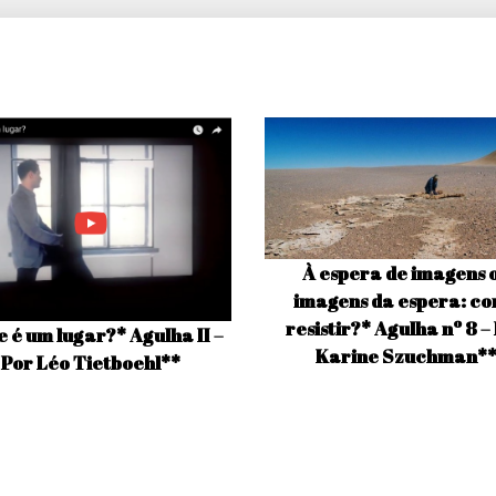
À espera de imagens 
imagens da espera: c
resistir?* Agulha nº 8 –
e é um lugar?* Agulha II –
Karine Szuchman*
Por Léo Tietboehl**