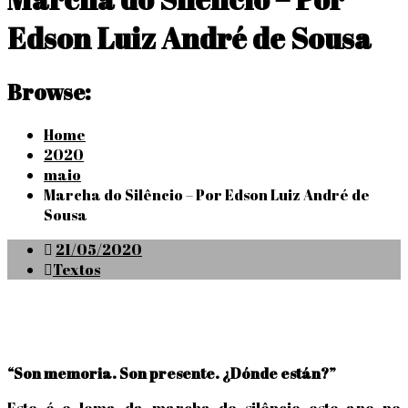
Edson Luiz André de Sousa
Browse:
Home
2020
maio
Marcha do Silêncio – Por Edson Luiz André de
Sousa
Posted
21/05/2020
on
Textos
“Son memoria. Son presente. ¿Dónde están?”
Este é o lema da marcha do silêncio este ano no