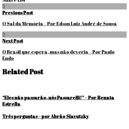
Navegação
Previous Post
de
O Sal da Memória – Por Edson Luiz André de Sousa
Post
Next Post
O Brasil que espera, mas não deveria – Por Paulo
Endo
Related Post
“Eles não passarão, nós Passarelli!” – Por Renata
Estrella
Três perguntas – por Abrão Slavutzky