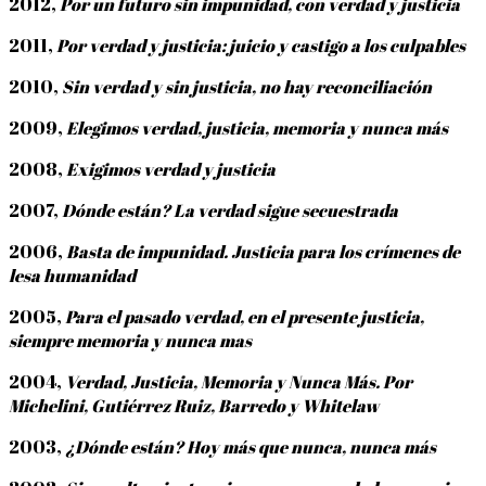
2012,
Por un futuro sin impunidad, con verdad y justicia
2011,
Por verdad y justicia: juicio y castigo a los culpables
2010,
Sin verdad y sin justicia, no hay reconciliación
2009,
Elegimos verdad, justicia, memoria y nunca más
2008,
Exigimos verdad y justicia
2007,
Dónde están? La verdad sigue secuestrada
2006,
Basta de impunidad. Justicia para los crímenes de
lesa humanidad
2005,
Para el pasado verdad, en el presente justicia,
siempre memoria y nunca mas
2004,
Verdad, Justicia, Memoria y Nunca Más. Por
Michelini, Gutiérrez Ruiz, Barredo y Whitelaw
2003,
¿Dónde están? Hoy más que nunca, nunca más