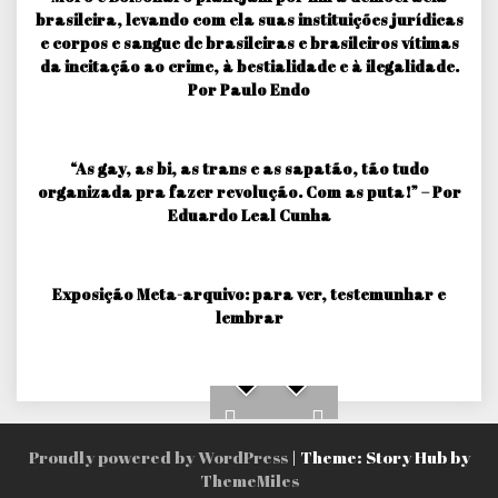
brasileira, levando com ela suas instituições jurídicas
e corpos e sangue de brasileiras e brasileiros vítimas
da incitação ao crime, à bestialidade e à ilegalidade.
Por Paulo Endo
“As gay, as bi, as trans e as sapatão, tão tudo
organizada pra fazer revolução. Com as puta!” – Por
Eduardo Leal Cunha
Exposição Meta-arquivo: para ver, testemunhar e
lembrar
Proudly powered by WordPress
|
Theme: Story Hub by
ThemeMiles