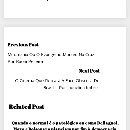
Navegação
Previous Post
Mitomania Ou O Evangelho Morreu Na Cruz –
De
Por Raoni Pereira
Post
Next Post
O Cinema Que Retrata A Face Obscura Do
Brasil – Por Jaquelina Imbrizi
Related Post
Quando o normal é o patológico ou como Dellagnol,
Moro e Bolsonaro planejam por fim à democracia