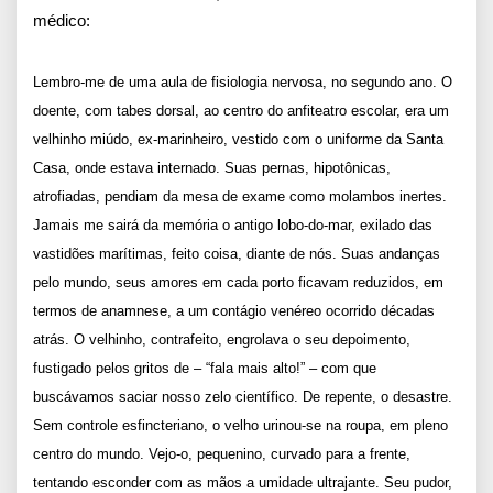
médico:
Lembro-me de uma aula de fisiologia nervosa, no segundo ano. O
doente, com tabes dorsal, ao centro do anfiteatro escolar, era um
velhinho miúdo, ex-marinheiro, vestido com o uniforme da Santa
Casa, onde estava internado. Suas pernas, hipotônicas,
atrofiadas, pendiam da mesa de exame como molambos inertes.
Jamais me sairá da memória o antigo lobo-do-mar, exilado das
vastidões marítimas, feito coisa, diante de nós. Suas andanças
pelo mundo, seus amores em cada porto ficavam reduzidos, em
termos de anamnese, a um contágio venéreo ocorrido décadas
atrás. O velhinho, contrafeito, engrolava o seu depoimento,
fustigado pelos gritos de – “fala mais alto!” – com que
buscávamos saciar nosso zelo científico. De repente, o desastre.
Sem controle esfincteriano, o velho urinou-se na roupa, em pleno
centro do mundo. Vejo-o, pequenino, curvado para a frente,
tentando esconder com as mãos a umidade ultrajante. Seu pudor,