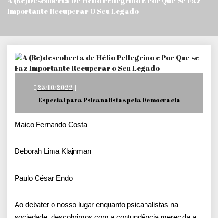
A (Re)descoberta De Hélio Pellegrino E Por Que Se Faz
Importante Recuperar O Seu Legado
Posted
25/10/2022
on
Especial para Psicanalistas pela Democracia
Maico Fernando Costa
Deborah Lima Klajnman
Paulo César Endo
Ao debater o nosso lugar enquanto psicanalistas na
sociedade, descobrimos com a contundência merecida a