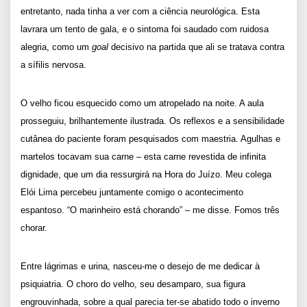
entretanto, nada tinha a ver com a ciência neurológica. Esta
lavrara um tento de gala, e o sintoma foi saudado com ruidosa
alegria, como um
goal
decisivo na partida que ali se tratava contra
a sífilis nervosa.
O velho ficou esquecido como um atropelado na noite. A aula
prosseguiu, brilhantemente ilustrada. Os reflexos e a sensibilidade
cutânea do paciente foram pesquisados com maestria. Agulhas e
martelos tocavam sua carne – esta carne revestida de infinita
dignidade, que um dia ressurgirá na Hora do Juízo. Meu colega
Elói Lima percebeu juntamente comigo o acontecimento
espantoso. “O marinheiro está chorando” – me disse. Fomos três
chorar.
Entre lágrimas e urina, nasceu-me o desejo de me dedicar à
psiquiatria. O choro do velho, seu desamparo, sua figura
engrouvinhada, sobre a qual parecia ter-se abatido todo o inverno