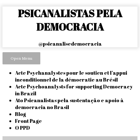
Skip
PSICANALISTAS PELA
to
content
DEMOCRACIA
@psicanalisedemocracia
Open Menu
Acte Psychanalystes pour le soutien et l’appui
inconditionnel de la démocratie au Brésil
Acte Psychoanalysts for supporting Democracy
in Brazil
Ato Psicanalistas pela sustentação e apoio à
democracia no Brasil
Blog
Front Page
O PPD