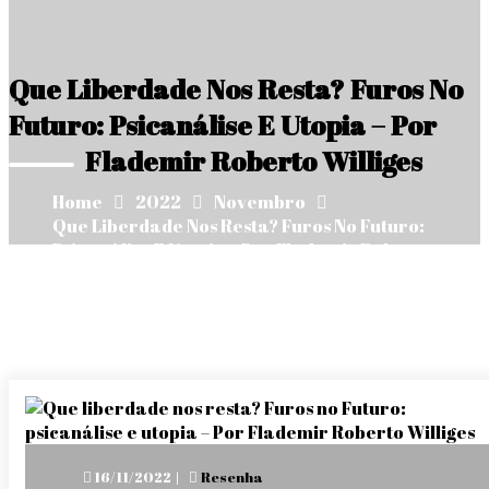
Que Liberdade Nos Resta? Furos No
Futuro: Psicanálise E Utopia – Por
Flademir Roberto Williges
Home
2022
Novembro
Que Liberdade Nos Resta? Furos No Futuro:
Psicanálise E Utopia – Por Flademir Roberto
Williges
Posted
16/11/2022
Resenha