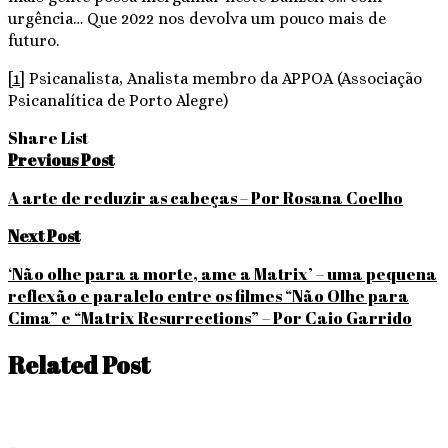
urgência… Que 2022 nos devolva um pouco mais de
futuro.
[1]
Psicanalista, Analista membro da APPOA (Associação
Psicanalítica de Porto Alegre)
Share List
Navegação
Previous Post
de
A arte de reduzir as cabeças – Por Rosana Coelho
Post
Next Post
‘Não olhe para a morte, ame a Matrix’ – uma pequena
reflexão e paralelo entre os filmes “Não Olhe para
Cima” e “Matrix Resurrections” – Por Caio Garrido
Related Post