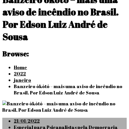
aviso de incêndio no Brasil.
Por Edson Luiz André de
Sousa
Browse:
Home
2022
janeiro
Banzeiro òkòtó – mais uma aviso de incêndio no
Brasil. Por Edson Luiz André de Sousa
Posted
21/01/2022
on
Especial para Psicanalistas pela Democracia