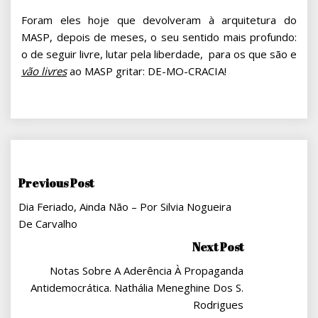
Foram eles hoje que devolveram à arquitetura do
MASP, depois de meses, o seu sentido mais profundo:
o de seguir livre, lutar pela liberdade, para os que são e
vão livres
ao MASP gritar: DE-MO-CRACIA!
Navegação
Previous Post
Dia Feriado, Ainda Não – Por Silvia Nogueira
De
De Carvalho
Post
Next Post
Notas Sobre A Aderência À Propaganda
Antidemocrática. Nathália Meneghine Dos S.
Rodrigues