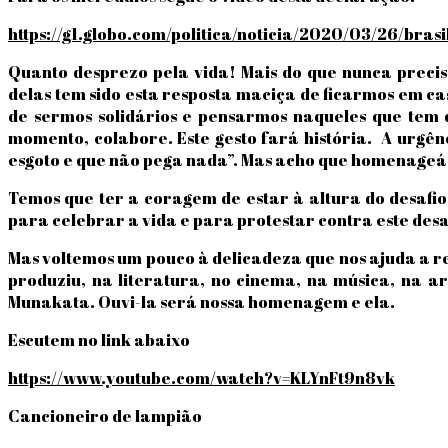
https://g1.globo.com/politica/noticia/2020/03/26/br
Quanto desprezo pela vida! Mais do que nunca precisa
delas tem sido esta resposta maciça de ficarmos em c
de sermos solidários e pensarmos naqueles que tem q
momento, colabore. Este gesto fará história. A urg
esgoto e que não pega nada”. Mas acho que homenageá-l
Temos que ter a coragem de estar à altura do desafio
para celebrar a vida e para protestar contra este des
Mas voltemos um pouco à delicadeza que nos ajuda a res
produziu, na literatura, no cinema, na música, na 
Munakata. Ouvi-la será nossa homenagem e ela.
Escutem no link abaixo
https://www.youtube.com/watch?v=KLYnFt9n8vk
Cancioneiro de lampião