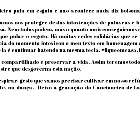
asileiro-pula-em-esgoto-e-nao-acontece-nada-diz-bolso
mos nos proteger destas intoxicações de palavras e b
asa. Nem todos podem, mas o quanto mais conseguirmos 
ue pular o esgoto. Há muitas redes solidárias que s
ência do momento intoxicou o meu texto em homenagem 
a é continuar batendo na mesma tecla. #fiqueemcasa. Es
 compartilhado e preservar a vida. Assim teremos todos
astre que desgoverna esta nação.
pirar, gesto que vamos precisar cultivar em nosso refú
arte, na dança. Deixo a gravação do Cancioneiro de 