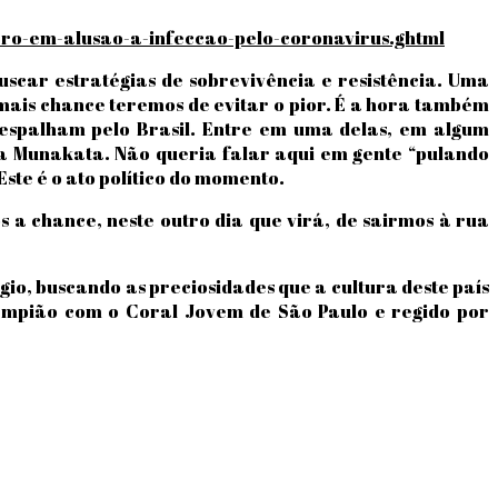
naro-em-alusao-a-infeccao-pelo-coronavirus.ghtml
uscar estratégias de sobrevivência e resistência. Uma
mais chance teremos de evitar o pior. É a hora também
e espalham pelo Brasil. Entre em uma delas, em algum
a Munakata. Não queria falar aqui em gente “pulando
te é o ato político do momento.
 a chance, neste outro dia que virá, de sairmos à rua
gio, buscando as preciosidades que a cultura deste país
Lampião com o Coral Jovem de São Paulo e regido por