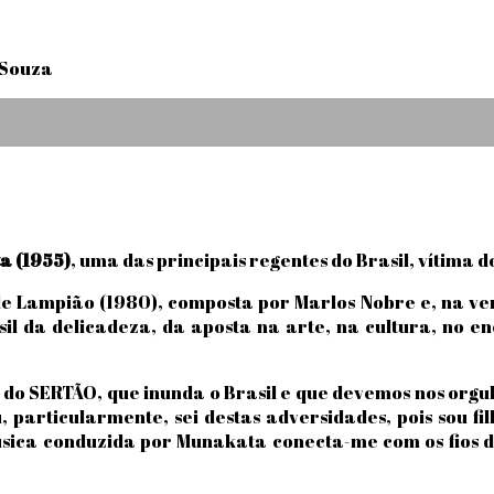
 Souza
a (1955)
, uma das principais regentes do Brasil, vítima 
de Lampião (1980), composta por Marlos Nobre e, na ve
l da delicadeza, da aposta na arte, na cultura, no en
do SERTÃO, que inunda o Brasil e que devemos nos orgulh
, particularmente, sei destas adversidades, pois sou f
sica conduzida por Munakata conecta-me com os fios de