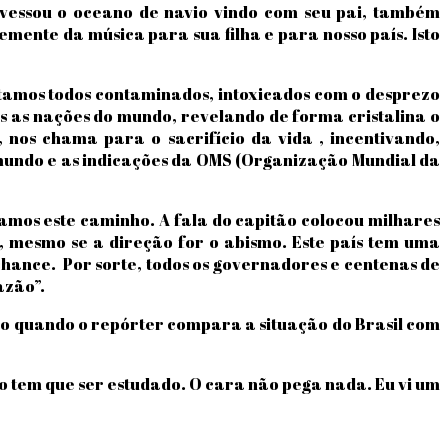
vessou o oceano de navio vindo com seu pai, também
emente da música para sua filha e para nosso país. Isto
tamos todos contaminados, intoxicados com o desprezo
as as nações do mundo, revelando de forma cristalina o
 nos chama para o sacrifício da vida , incentivando,
o mundo e as indicações da OMS (Organização Mundial da
gamos este caminho. A fala do capitão colocou milhares
, mesmo se a direção for o abismo. Este país tem uma
hance. Por sorte, todos os governadores e centenas de
azão”.
ão quando o repórter compara a situação do Brasil com
ro tem que ser estudado. O cara não pega nada. Eu vi um