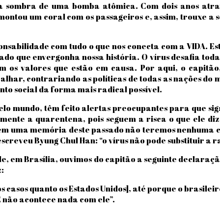
a sombra de uma bomba atômica. Com dois anos atra
ontou um coral com os passageiros e, assim, trouxe a s
nsabilidade com tudo o que nos conecta com a VIDA. Es
do que envergonha nossa história. O vírus desafia tod
 os valores que estão em causa. Por aqui, o capitão,
balhar, contrariando as políticas de todas as nações d
o social da forma mais radical possível.
 pelo mundo, têm feito alertas preocupantes para que si
ente a quarentena, pois seguem a risca o que ele diz
. Sem uma memória deste passado não teremos nenhuma c
screveu Byung Chul Han: “o vírus não pode substituir a r
e, em Brasília, ouvimos do capitão a seguinte declaraç
:
s casos quanto os Estados Unidos], até porque o brasilei
E não acontece nada com ele”.