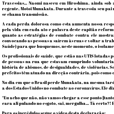
Travessias… Naomi nasceu em Hiroshima, ainda sob 
regente, Motoi Munakata. Durante a travessia seu pai m
se chama transmissão.
A cada perda dolorosa como esta aumenta nossa respo
pela vida em cada ato e palavra deste capitão reforma
quanto as estratégias de combate contra ele mostram
convocando as pessoas a saírem às ruas e voltar a tra
Saúde) para que busquemos, neste momento, o isolament
Os profissionais de saúde, que estão nas UTIS lotadas
de pessoas na rua que estavam cumprindo voluntariam
história de abismos, de desigualdades, de violências
prefeitos têm atuado na direção contrária, pois como e
No dia em que o Brasil perde Munakata, na mesma tard
a dos Estados Unidos no combate ao coronavírus. Ele diz
“Eu acho que não, não vamos chegar a esse ponto [tanto
cara ali pulando no esgoto, sai, mergulha… Tá certo?! 
Para os incrédulos segue o vídeo desta declaração: