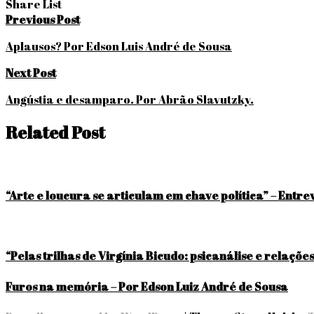
Share List
Navegação
Previous Post
de
Aplausos? Por Edson Luis André de Sousa
Post
Next Post
Angústia e desamparo. Por Abrão Slavutzky.
Related Post
“Arte e loucura se articulam em chave política” – Entr
“Pelas trilhas de Virgínia Bicudo: psicanálise e relaçõe
Furos na memória – Por Edson Luiz André de Sousa