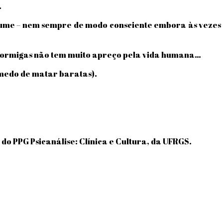
.
me – nem sempre de modo consciente embora às vezes i
 formigas não tem muito apreço pela vida humana…
medo de matar baratas).
do PPG Psicanálise: Clínica e Cultura, da UFRGS.