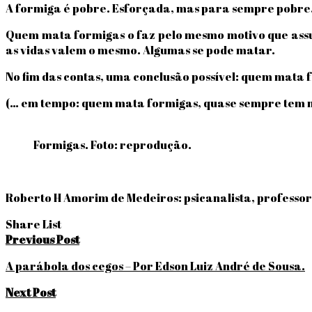
A formiga é pobre. Esforçada, mas para sempre pobre
Quem mata formigas o faz pelo mesmo motivo que assu
as vidas valem o mesmo. Algumas se pode matar.
No fim das contas, uma conclusão possível: quem mata
(… em tempo: quem mata formigas, quase sempre tem 
Formigas. Foto: reprodução.
Roberto H Amorim de Medeiros: psicanalista, professor 
Share List
Navegação
Previous Post
de
A parábola dos cegos – Por Edson Luiz André de Sousa.
Post
Next Post