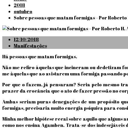
2018
outubro
Sobre pessoas que matam formigas – Por Roberto
Posted
12/10/2018
on
Manifestações
Há pessoas que matam formigas.
Não me refiro àquelas que incineram ou dedetizam for
me àquelas que ao avistarem uma formiga passando pert
Por que o fazem, já pensaram? Seria pelo mesmo traç
prazer da crocância que o ato de fazer pressão no co
Ambas seriam puras denegações de um propósito que
formigas, precisaria muito energia psíquica para cons
Minha melhor hipótese recai sobre aquilo que alguns aut
como nos ensina Agamben. Trata-se dos indesejáveis