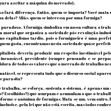
, para azeitar a máquina do mercado).
o fará diferença. Então, quem se importa? Você mata 
 delas? Aliás, quem se interessa por uma formiga?
paradoxo. A formiga simboliza em nossa cultura o traba
moral que organiza a sociedade pós-revolução industri
 capitalismo tardio, pois o formigueiro é uma perf
a quem gosta, encontramos nesta sociedade quase perfei
pitalista deveria produzir um respeito inestimável pe
a, incansável, previdente (sempre pensando e se prep
uidora de todos os valores que o mercado de trabalho nec
tável, se representa tudo que o discurso social aparen
e parasita?
 trabalha, se esforça, sustenta o sistema, é apenas um
s? Escolhidos?) que usurpam e acumulam o que o trabalh
rme e anônima de formigas. Mata-se um, vem outro. É 
 inclusive, pela lei que não está escrita, mas todos conhec