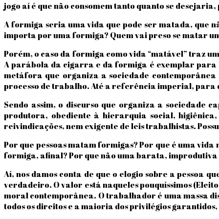
jogo aí é que não consomem tanto quanto se desejaria
A formiga seria uma vida que pode ser matada, que nã
importa por uma formiga? Quem vai preso se matar uma
Porém, o caso da formiga como vida “matável” traz um 
A parábola da cigarra e da formiga é exemplar para a 
metáfora que organiza a sociedade contemporânea no
processo de trabalho. Até a referência imperial, par
Sendo assim, o discurso que organiza a sociedade ca
produtora, obediente à hierarquia social, higiênic
reivindicações, nem exigente de leis trabalhistas. Poss
Por que pessoas matam formigas? Por que é uma vida ma
formiga, afinal? Por que não uma barata, improdutiva 
Aí, nos damos conta de que o elogio sobre a pessoa que
verdadeiro. O valor está naqueles pouquíssimos (Eleito
moral contemporânea. O trabalhador é uma massa disfo
todos os direitos e a maioria dos privilégios garantidos,