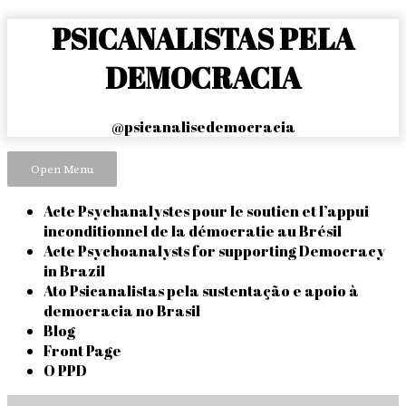
Skip
PSICANALISTAS PELA
to
content
DEMOCRACIA
@psicanalisedemocracia
Open Menu
Acte Psychanalystes pour le soutien et l’appui
inconditionnel de la démocratie au Brésil
Acte Psychoanalysts for supporting Democracy
in Brazil
Ato Psicanalistas pela sustentação e apoio à
democracia no Brasil
Blog
Front Page
O PPD