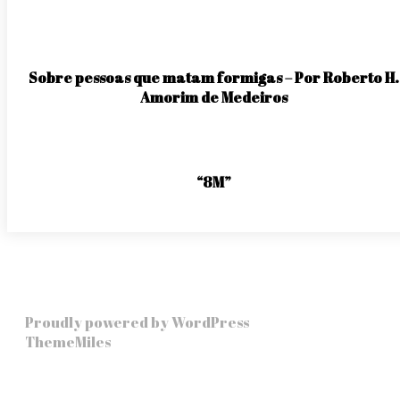
Sobre pessoas que matam formigas – Por Roberto H.
Amorim de Medeiros
“8M”
Proudly powered by WordPress
|
Theme: Story Hub b
ThemeMiles