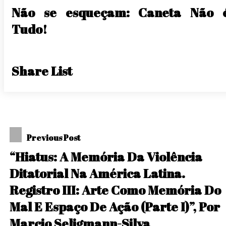
Não se esqueçam: Caneta Não 
Tudo!
Share List
Navegação
Previous Post
De
“Hiatus: A Memória Da Violência
Post
Ditatorial Na América Latina.
Registro III: Arte Como Memória Do
Mal E Espaço De Ação (Parte I)”, Por
Marcio Seligmann-Silva