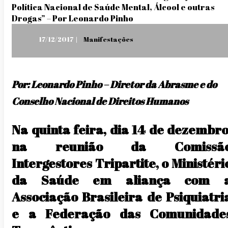
Posted
17/12/2017
Manifestações
on
Por: Leonardo Pinho – Diretor da Abrasme e do
Conselho Nacional de Direitos Humanos
Na quinta feira, dia 14 de dezembro
na reunião da Comissã
Intergestores Tripartite, o Ministéri
da Saúde em aliança com 
Associação Brasileira de Psiquiatri
e a Federação das Comunidade