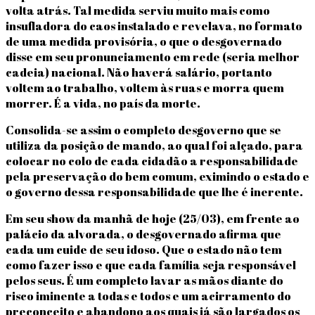
volta atrás. Tal medida serviu muito mais como
insufladora do caos instalado e revelava, no formato
de uma medida provisória, o que o desgovernado
disse em seu pronunciamento em rede (seria melhor
cadeia) nacional. Não haverá salário, portanto
voltem ao trabalho, voltem às ruas e morra quem
morrer. É a vida, no país da morte.
Consolida-se assim o completo desgoverno que se
utiliza da posição de mando, ao qual foi alçado, para
colocar no colo de cada cidadão a responsabilidade
pela preservação do bem comum, eximindo o estado e
o governo dessa responsabilidade que lhe é inerente.
Em seu show da manhã de hoje (25/03), em frente ao
palácio da alvorada, o desgovernado afirma que
cada um cuide de seu idoso. Que o estado não tem
como fazer isso e que cada família seja responsável
pelos seus. É um completo lavar as mãos diante do
risco iminente a todas e todos e um acirramento do
preconceito e abandono aos quais já são largados os