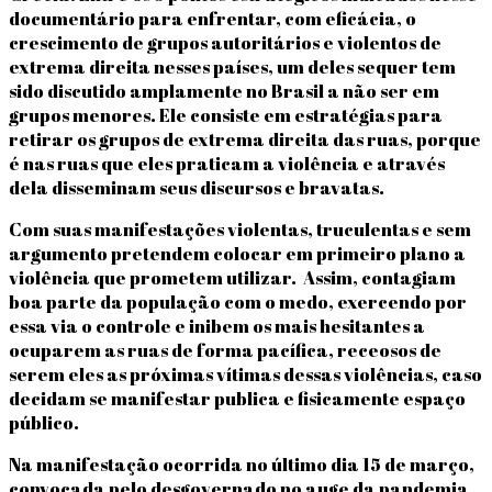
documentário para enfrentar, com eficácia, o
crescimento de grupos autoritários e violentos de
extrema direita nesses países, um deles sequer tem
sido discutido amplamente no Brasil a não ser em
grupos menores. Ele consiste em estratégias para
retirar os grupos de extrema direita das ruas, porque
é nas ruas que eles praticam a violência e através
dela disseminam seus discursos e bravatas.
Com suas manifestações violentas, truculentas e sem
argumento pretendem colocar em primeiro plano a
violência que prometem utilizar. Assim, contagiam
boa parte da população com o medo, exercendo por
essa via o controle e inibem os mais hesitantes a
ocuparem as ruas de forma pacífica, receosos de
serem eles as próximas vítimas dessas violências, caso
decidam se manifestar publica e fisicamente espaço
público.
Na manifestação ocorrida no último dia 15 de março,
convocada pelo desgovernado no auge da pandemia,