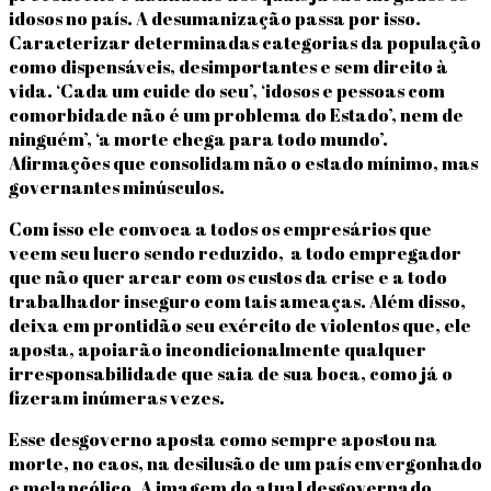
idosos no país. A desumanização passa por isso.
Caracterizar determinadas categorias da população
como dispensáveis, desimportantes e sem direito à
vida. ‘Cada um cuide do seu’, ‘idosos e pessoas com
comorbidade não é um problema do Estado’, nem de
ninguém’, ‘a morte chega para todo mundo’.
Afirmações que consolidam não o estado mínimo, mas
governantes minúsculos.
Com isso ele convoca a todos os empresários que
veem seu lucro sendo reduzido, a todo empregador
que não quer arcar com os custos da crise e a todo
trabalhador inseguro com tais ameaças. Além disso,
deixa em prontidão seu exército de violentos que, ele
aposta, apoiarão incondicionalmente qualquer
irresponsabilidade que saia de sua boca, como já o
fizeram inúmeras vezes.
Esse desgoverno aposta como sempre apostou na
morte, no caos, na desilusão de um país envergonhado
e melancólico. A imagem do atual desgovernado