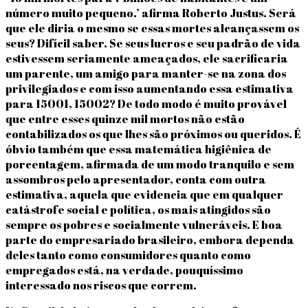
número muito pequeno.’ afirma Roberto Justus. Será
que ele diria o mesmo se essas mortes alcançassem os
seus? Difícil saber. Se seus lucros e seu padrão de vida
estivessem seriamente ameaçados, ele sacrificaria
um parente, um amigo para manter-se na zona dos
privilegiados e com isso aumentando essa estimativa
para 15001, 15002? De todo modo é muito provável
que entre esses quinze mil mortos não estão
contabilizados os que lhes são próximos ou queridos. É
óbvio também que essa matemática higiênica de
porcentagem, afirmada de um modo tranquilo e sem
assombros pelo apresentador, conta com outra
estimativa, aquela que evidencia que em qualquer
catástrofe social e política, os mais atingidos são
sempre os pobres e socialmente vulneráveis. E boa
parte do empresariado brasileiro, embora dependa
deles tanto como consumidores quanto como
empregados está, na verdade, pouquíssimo
interessado nos riscos que correm.