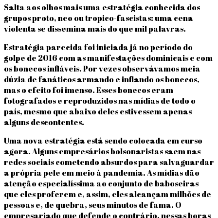
Salta aos olhos mais uma estratégia conhecida dos
grupos proto, neo ou tropico-fascistas: uma cena
violenta se dissemina mais do que mil palavras.
Estratégia parecida foi iniciada já no período do
golpe de 2016 com as manifestações dominicais e com
os bonecos infláveis. Por vezes observávamos meia
dúzia de fanáticos armando e inflando os bonecos,
mas o efeito foi imenso. Esses bonecos eram
fotografados e reproduzidos nas mídias de todo o
país, mesmo que abaixo deles estivessem apenas
alguns descontentes.
Uma nova estratégia está sendo colocada em curso
agora. Alguns empresários bolsonaristas saem nas
redes sociais cometendo absurdos para salvaguardar
a própria pele em meio à pandemia. As mídias dão
atenção especialíssima ao conjunto de baboseiras
que eles proferem e, assim, eles alcançam milhões de
pessoas e, de quebra, seus minutos de fama. O
empresariado que defende o contrário, nessas horas