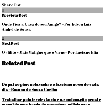
Share List
Navegação
Previous Post
de
Onde Fica a Casa do seu Amigo? – Por Edson Luiz
Post
André de Sousa
Next Post
O « Mito » Mais Maligno que o Vírus – Por Luciano Elia
Related Post
Do pai ao pior: notas sobre o fascismo nosso de cada
dia – Rosana de Souza Coelho
Trabalhar pela irrelevância e a condenação penal e
moral de uma horda de assassinos, milicianos e