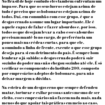
No Brasil de hoje contudo eles também enfrentam um
impasse. Para que os seus lucros estejam acima de
tudo é preciso que os bolsonaros estejam acima de
todos. Daí, em comunhão com esse grupo, é que o
desgovernado assume um lugar importante. Ele é
aquele capaz de falar e fazer absurdos e, por isso,
todos os que desejam levar a cabo esses absurdos
precisam mantê-lo no cargo, de preferência um
pouco mais nas rédeas curtas, para que ele,
assumindo a linha de frente, execute o que esse grupo
deseja para si em detrimento do país. É sempre bom
lembrar o já sabido: o desgovernado poderá sair
sozinho do poder mas não chegou sozinho até ele. É só
verificar os componentes do Instituto 200, composto
por empresários adeptos de bolsonaro, para não
deixar margem a dúvidas.
Na esteira de um desgoverno que sempre defendeu
matar, torturar e exilar pessoas antes mesmo de ser
eleito, esses empresários não fazem nada mais, nada
menos do que apoiar tais práticas em meio ao caos.