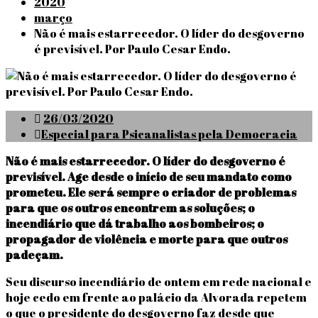
2020
março
Não é mais estarrecedor. O líder do desgoverno
é previsível. Por Paulo Cesar Endo.
Posted
26/03/2020
on
Especial para Psicanalistas pela Democracia
Não é mais estarrecedor. O líder do desgoverno é
previsível. Age desde o início de seu mandato como
prometeu. Ele será sempre o criador de problemas
para que os outros encontrem as soluções; o
incendiário que dá trabalho aos bombeiros; o
propagador de violência e morte para que outros
padeçam.
Seu discurso incendiário de ontem em rede nacional e
hoje cedo em frente ao palácio da Alvorada repetem
o que o presidente do desgoverno faz desde que