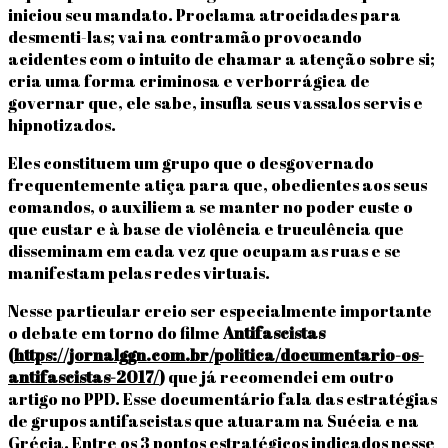
iniciou seu mandato. Proclama atrocidades para
desmenti-las; vai na contramão provocando
acidentes com o intuito de chamar a atenção sobre si;
cria uma forma criminosa e verborrágica de
governar que, ele sabe, insufla seus vassalos servis e
hipnotizados.
Eles constituem um grupo que o desgovernado
frequentemente atiça para que, obedientes aos seus
comandos, o auxiliem a se manter no poder custe o
que custar e à base de violência e truculência que
disseminam em cada vez que ocupam as ruas e se
manifestam pelas redes virtuais.
Nesse particular creio ser especialmente importante
o debate em torno do filme
Antifascistas
(
https://jornalggn.com.br/politica/documentario-os-
antifascistas-2017/
)
que já recomendei em outro
artigo no PPD. Esse documentário fala das estratégias
de grupos antifascistas que atuaram na Suécia e na
Grécia. Entre os 3 pontos estratégicos indicados nesse