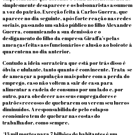
simplesmente desaparece e os bolsonaristas assumem
a voz do patrão. Exceção feita à Carlos Guerra, que
aparece no dia seguinte, após forte reação nas redes
sociais, passando um sabão público no filho Alexandre
Guerra, comunicando a sua demissão e o
desligamento do filho da empresa Giraffa’s pelas
ameaças feitas aos funcionários e alusão ao boicote à
quarentena no dia anterior.
Contudo a ideia sorrateira que está por trás disso é
óbvia e ululante, tanto quanto é convincente. Trata-se
de ameaçar a população mais pobre com a perda do
emprego, caso não voltem a sair de casa para
alimentar a cadeia de consumo por um lado e, por
outro, para obedecer aos seus empregadores e
patrões receosos de quebrarem ou verem seu lucros
diminuídos. A responsabilidade pelo colapso
econômico tem de quebrar nas costas do
trabalhador, como sempre.
‘15 mil mortes para 7 bilhões de habitantes é um