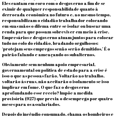
Eles cantam em coro com o desgoverno a fim de se
eximir de qualquer responsabilidade quanto à
derrocada econômica no futuro e, ao mesmo tempo,
responsabilizam o cidadão trabalhador colocando
em suas mãos o dilema entre se isolar ou buscar uma
renda para que possam sobreviver em meio à crise.
Empresários e desgoverno atuam juntos para colocar
tudo no colo do cidadão, bradando orgulhosos:
‘protejam seus empregos senão serão demitidos.’ É o
patrão falando e ameaçando os subalternos.
Obviamente sem nenhum apoio empresarial,
governamental ou política de estado para a crise é
isso o que as pessoas farão. Voltarão ao trabalho,
voltarão às ruas, não aceitarão o isolamento se isso
implicar em fome. O que faz o desgoverno
aprofundando esse receio? Impõe a medida
provisória (927) que previa o desemprego por quatro
meses para os assalariados.
Depois do incêndio consumado, chama os bombeiros e