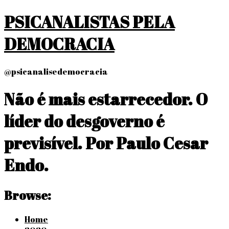
Skip
PSICANALISTAS PELA
to
content
DEMOCRACIA
@psicanalisedemocracia
Não é mais estarrecedor. O
líder do desgoverno é
previsível. Por Paulo Cesar
Endo.
Browse:
Home