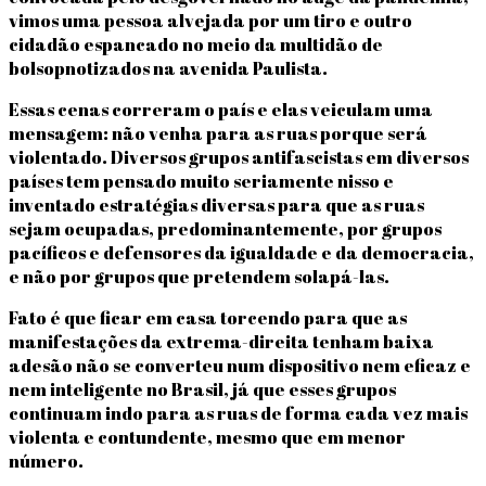
vimos uma pessoa alvejada por um tiro e outro
cidadão espancado no meio da multidão de
bolsopnotizados na avenida Paulista.
Essas cenas correram o país e elas veiculam uma
mensagem: não venha para as ruas porque será
violentado. Diversos grupos antifascistas em diversos
países tem pensado muito seriamente nisso e
inventado estratégias diversas para que as ruas
sejam ocupadas, predominantemente, por grupos
pacíficos e defensores da igualdade e da democracia,
e não por grupos que pretendem solapá-las.
Fato é que ficar em casa torcendo para que as
manifestações da extrema-direita tenham baixa
adesão não se converteu num dispositivo nem eficaz e
nem inteligente no Brasil, já que esses grupos
continuam indo para as ruas de forma cada vez mais
violenta e contundente, mesmo que em menor
número.