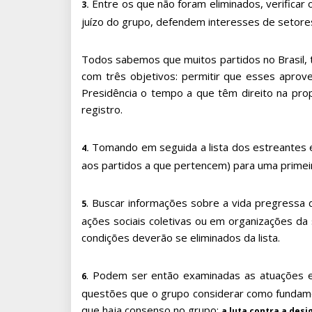
Entre os que não foram eliminados, verificar o
3.
juízo do grupo, defendem interesses de setores 
Todos sabemos que muitos partidos no Brasil,
com três objetivos: permitir que esses aprove
Presidência o tempo a que têm direito na propa
registro.
Tomando em seguida a lista dos estreantes e 
4.
aos partidos a que pertencem) para uma primeir
. Buscar informações sobre a vida pregressa
5
ações sociais coletivas ou em organizações da
condições deverão se eliminados da lista.
. Podem ser então examinadas as atuações e 
6
questões que o grupo considerar como fundamen
que haja consenso no grupo:
a
luta contra a desi