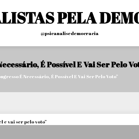
ALISTAS PELA DEM
@psicanalisedemocracia
cessário, É Possível E Vai Ser Pelo Vo
gresso É Necessário, É Possível E Vai Ser Pelo Voto”