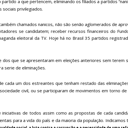
 partido a que pertencem, eliminando os filiados a partidos “nani
sociais privilegiados.
 também chamados nanicos, não são senão aglomerados de aprove
itadores se candidatem; receber recursos financeiros do Fundo 
ganda eleitoral da TV. Hoje há no Brasil 35 partidos registrad
dos que se apresentaram em eleições anteriores sem terem sido 
a serie de eliminações.
 de cada um dos estreantes que tenham restado das eliminaçõe
 sociedade civil, ou se participaram de movimentos em torno d
iniciativas de todos assim como as propostas de cada candid
tais para a vida do país e da maioria da população. Indicamos t
gualdade social,
a
luta contra a corrupção e a necessidade de uma refo