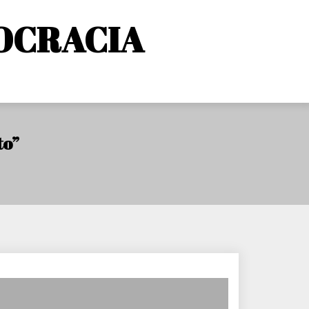
OCRACIA
to”