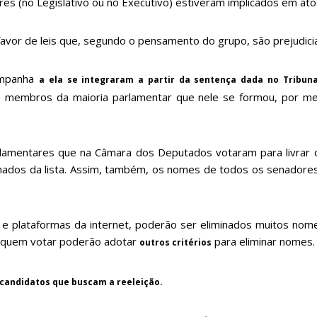
res (no Legislativo ou no Executivo) estiveram implicados em ato
vor de leis que, segundo o pensamento do grupo, são prejudiciai
ampanha
a ela se integraram a partir da sentença dada no Tribuna
 membros da maioria parlamentar que nele se formou, por mei
lamentares que na Câmara dos Deputados votaram para livrar 
inados da lista. Assim, também, os nomes de todos os senadore
es e plataformas da internet, poderão ser eliminados muitos nom
 quem votar poderão adotar
para eliminar nomes.
outros critérios
s candidatos que buscam a reeleição.