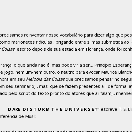
precisamos reinventar nosso vocabulário para dizer algo que pos
 como marionetes ridículas , brigando entre si mas submetida 
 Coisas
, escrito depois de sua estadia em Florença, onde foi co
ança, o que ainda não é, mas pode vir a ser… Princípio Esperanç
ste jogo, nem um/nem outro, o neutro para evocar Maurice Blanc
lembra em seu
Melodia das Coisas
que precisamos pensar no segun
m seu seminário) , mas que se fazem presentes ali de forma ativa
o pelo script do texto pronto do atores que ali falam,,, nhenhenh
D ARE D I S T U R B T H E U N I V E R S E ?”
escreve T. S. El
ferência de Musil: