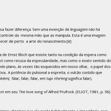
sa fazer diferença. Sem uma invenção de linguagem não há
ao controle da mesma mão que as manipula. Esta é uma imagem
nhecer de perto a arte do renascimento.
[iii]
a de Ernst Bloch que insiste tanto na condição da espera como
hot como recusa da especularidade, mas como o exato sentido do
do plano, às vezes tão esquecidos em nosso olhar, o papel dos
.. A potência do pulsional a espreita, o vulcão contido que
ém( falar, falar, falar, em tupi
nhe’eng
significa falar).
iot em seu The love song of Alfred Prufrock. (ELIOT, 1981, p. 58)