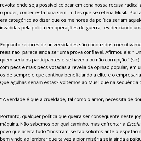
revolta onde seja possível colocar em cena nossa recusa radical 
o poder, conter esta fúria sem limites que se referia Musil. Por
era categórico ao dizer que os melhores da política seriam aque
invadidas pela polícia em operações de guerra, evidenciando um
Enquanto reitores de universidades são conduzidos coercitivam
reais não parece ainda ser uma prova confiável. Afirmou ele: “ U
quem seria os participantes e se haveria ou não corrupção.” (si
com pecs e mais pecs votadas a revelia da opinião popular, em u
os de sempre e que continua beneficiando a elite e o empresari
Que agulhas seriam estas? Voltemos ao Musil que na sequência d
“ A verdade é que a crueldade, tal como o amor, necessita de doi
Portanto, qualquer política que queira ser consequente neste 
máquina. Não sabemos por qual caminho, mas enfrentar a
Escola
povo que aceita tudo “mostram-se tão solícitos ante o espetác
bem vindo ao lembrar que talvez a pior miséria seja ainda a psíqu