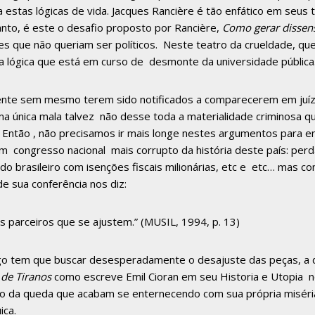
a estas lógicas de vida. Jacques Rancière é tão enfático em seus 
tanto, é este o desafio proposto por Rancière,
Como gerar dissen
les que não queriam ser políticos. Neste teatro da crueldade, q
a lógica que está em curso de desmonte da universidade pública
ente sem mesmo terem sido notificados a comparecerem em juízo,
ma única mala talvez não desse toda a materialidade criminosa qu
c) Então , não precisamos ir mais longe nestes argumentos para 
m congresso nacional mais corrupto da história deste país: perda
ado brasileiro com isenções fiscais milionárias, etc e etc… mas
e sua conferência nos diz:
s parceiros que se ajustem.” (MUSIL, 1994, p. 13)
jogo tem que buscar desesperadamente o desajuste das peças, a
 de Tiranos
como escreve Emil Cioran em seu Historia e Utopia ne
ulo da queda que acabam se enternecendo com sua própria miséri
ica.