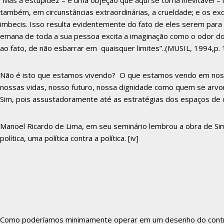
“Mas a estupidez – é uma objeção que aqui se torna inevitável –
também, em circunstâncias extraordinárias, a crueldade; e os e
imbecis. Isso resulta evidentemente do fato de eles serem para 
emana de toda a sua pessoa excita a imaginação como o odor do 
ao fato, de não esbarrar em quaisquer limites”..(MUSIL, 1994,p. 
Não é isto que estamos vivendo? O que estamos vendo em nosso
nossas vidas, nosso futuro, nossa dignidade como quem se arvor
Sim, pois assustadoramente até as estratégias dos espaços de c
Manoel Ricardo de Lima, em seu seminário lembrou a obra de Simo
política, uma política contra a política.
[iv]
Como poderíamos minimamente operar em um desenho do contra-