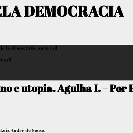
ELA DEMOCRACIA
 de la démocratie au Brésil
Brasil
no e utopia. Agulha I. – Por
n Luiz André de Sousa