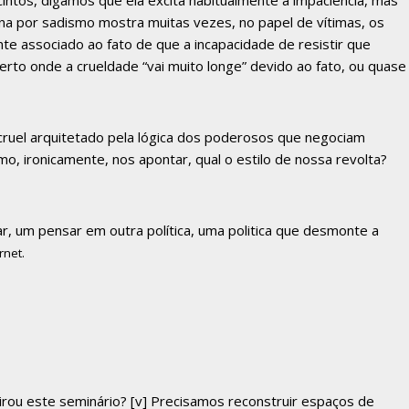
intos, digamos que ela excita habitualmente a impaciência, mas
na por sadismo mostra muitas vezes, no papel de vítimas, os
te associado ao fato de que a incapacidade de resistir que
rto onde a crueldade “vai muito longe” devido ao fato, ou quase
ruel arquitetado pela lógica dos poderosos que negociam
o, ironicamente, nos apontar, qual o estilo de nossa revolta?
r, um pensar em outra política, uma politica que desmonte a
rnet.
rou este seminário?
[v]
Precisamos reconstruir espaços de