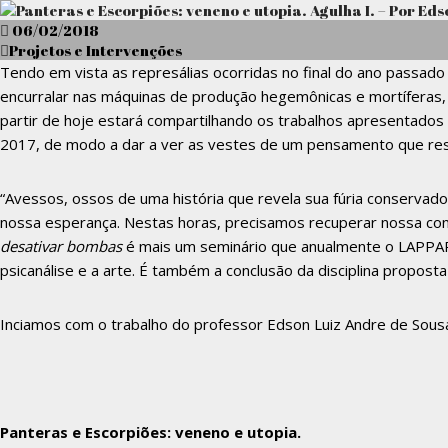
Posted
06/02/2018
on
Projetos e Intervenções
Tendo em vista as represálias ocorridas no final do ano passado
encurralar nas máquinas de produção hegemônicas e mortíferas, 
partir de hoje estará compartilhando os trabalhos apresentados
2017, de modo a dar a ver as vestes de um pensamento que resis
“Avessos, ossos de uma história que revela sua fúria conservad
nossa esperança. Nestas horas, precisamos recuperar nossa cond
desativar bombas
é mais um seminário que anualmente o LAPPAP (
psicanálise e a arte. É também a conclusão da disciplina proposta
Inciamos com o trabalho do professor Edson Luiz Andre de Sous
Panteras e Escorpiões: veneno e utopia.