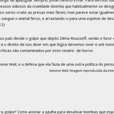
 longe de apaziguar sempre, pode mesmo irritar. Para sermos suc
xcessos odiosos da crueldade doentia que habitualmente se desig
os seres cruéis as presas mais fáceis; mas parece estar igualmen
sangue o animal feroz, e arrastando-o para uma espécie de dese
12)
 país desde o golpe que depôs Dilma Rousseff, senão o furor c
a o direito de nos dizer em que lógica devemos viver e até mesm
ríticas são contaminados por este cenário de horror.
ne Weil, e a defesa que ela fazia de uma outra política do pensa
Simone Weil. Imagem reproduzida da inte
golpe? Como acionar a agulha para desativar bombas que inspi