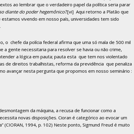
textos ao lembrar que o verdadeiro papel da política seria parar
so diante do poder hegemônico?
.
[vi]
Aqui retorno a Platão que
ue estamos vivendo em nosso país, universidades tem sido
.
 o chefe da polícia federal afirma que uma só mala de 500 mil
e a gente necessitaria para resolver se havia ou não crime,
entender a lógica em pauta; pauta esta que tem nos violentado
s de direitos trabalhistas, reforma da previdência que penaliza
 como avançar nesta pergunta que propomos em nosso seminário :
 desmontagem da máquina, a recusa de funcionar como a
cessita novas disposições. Cioran é categórico ao evocar um
a” (CIORAN, 1994, p. 102) Neste ponto, Sigmund Freud é muito