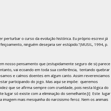
 perturbar o curso da evolução histórica. Eu próprio escrevi já
rfeiçoamento, ninguém desejaria ser estúpido.”(MUSIL, 1994, p.
ando em nosso pensamento que (estupidamente seguro de si) parece
 entanto, vai ecoando em toda sua conferência, tentando quebrar
ipsamos e caímos doentes em algum canto. Assim reverenciamos
estar participando do jogo. Mas aqui se impõe: queremos
pidez que se afirma sempre com crueldade, pois nesta lógica do
e lugar só existe com a eliminação do semelhante.
[i]
Este lugar
 a imagem mais mesquinha do narcisismo feroz. Nem os animais