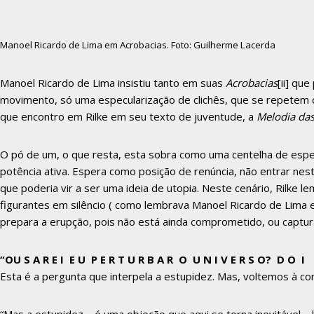
Manoel Ricardo de Lima em Acrobacias. Foto: Guilherme Lacerda
Manoel Ricardo de Lima insistiu tanto em suas
Acrobacias
[ii]
que 
movimento, só uma especularização de clichês, que se repetem
que encontro em Rilke em seu texto de juventude, a
Melodia das
O pó de um, o que resta, esta sobra como uma centelha de esper
potência ativa. Espera como posição de renúncia, não entrar ne
que poderia vir a ser uma ideia de utopia. Neste cenário, Rilke 
figurantes em silêncio ( como lembrava Manoel Ricardo de Lima e
prepara a erupção, pois não está ainda comprometido, ou capturad
“OU S A R E I E U P E R T U R B A R O U N I V E R S O?
D O I 
Esta é a pergunta que interpela a estupidez. Mas, voltemos à con